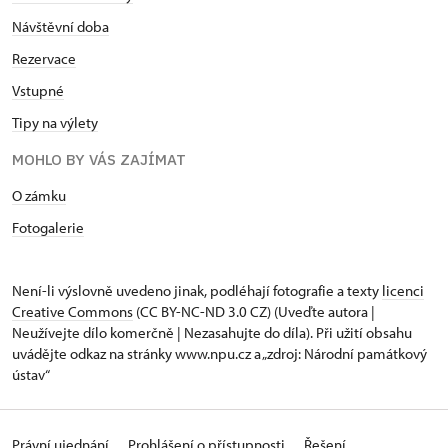
Návštěvní doba
Rezervace
Vstupné
Tipy na výlety
MOHLO BY VÁS ZAJÍMAT
O zámku
Fotogalerie
Není-li výslovně uvedeno jinak, podléhají fotografie a texty
licenci
Creative Commons
(CC BY-NC-ND 3.0 CZ) (Uveďte autora |
Neužívejte dílo komerčně | Nezasahujte do díla). Při užití obsahu
uvádějte odkaz na stránky www.npu.cz a „zdroj: Národní památkový
ústav“
Právní ujednání
Prohlášení o přístupnosti
Řešení