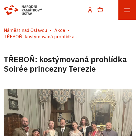
Náměšť nad Oslavou
Akce
TŘEBOŇ: kostýmovaná prohlídka...
TŘEBOŇ: kostýmovaná prohlídka
Soirée princezny Terezie