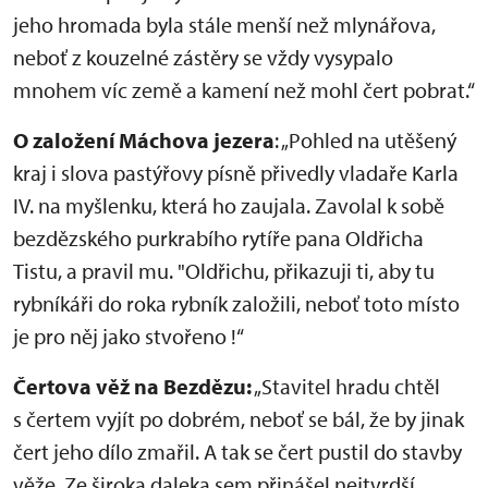
jeho hromada byla stále menší než mlynářova,
neboť z kouzelné zástěry se vždy vysypalo
mnohem víc země a kamení než mohl čert pobrat.“
O založení Máchova jezera
: „Pohled na utěšený
kraj i slova pastýřovy písně přivedly vladaře Karla
IV. na myšlenku, která ho zaujala. Zavolal k sobě
bezdězského purkrabího rytíře pana Oldřicha
Tistu, a pravil mu. "Oldřichu, přikazuji ti, aby tu
rybníkáři do roka rybník založili, neboť toto místo
je pro něj jako stvořeno !“
Čertova věž na Bezdězu:
„Stavitel hradu chtěl
s čertem vyjít po dobrém, neboť se bál, že by jinak
čert jeho dílo zmařil. A tak se čert pustil do stavby
věže. Ze široka daleka sem přinášel nejtvrdší