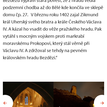
Bezdězu vypráví stará pověst, že z hradu vedla
podzemní chodba až do Bělé kde končila ve sklepě
domu čp. 27. V březnu roku 1402 zajal Zikmund
král Uherský svého bratra a krále Českého Václava
IV. A kázal ho vsadit do věže pražského hradu. Pak
vytáhl s mocným vojskem proti markrabí
moravskému Prokopovi, který stál věrně při
Václavu IV. A zdržoval se tehdy na pevném
královském hradu Bezdězi.“