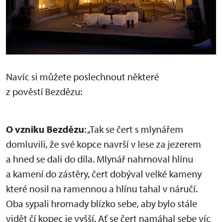
Navíc si můžete poslechnout některé
z pověstí Bezdězu:
O vzniku Bezdězu
: „Tak se čert s mlynářem
domluvili, že své kopce navrší v lese za jezerem
a hned se dali do díla. Mlynář nahrnoval hlínu
a kamení do zástěry, čert dobýval velké kameny
které nosil na ramennou a hlínu tahal v náručí.
Oba sypali hromady blízko sebe, aby bylo stále
vidět čí kopec je vyšší. Ať se čert namáhal sebe víc