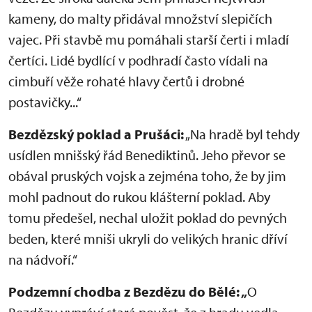
kameny, do malty přidával množství slepičích
vajec. Při stavbě mu pomáhali starší čerti i mladí
čertíci. Lidé bydlící v podhradí často vídali na
cimbuří věže rohaté hlavy čertů i drobné
postavičky...“
Bezdězský poklad a Prušáci:
„Na hradě byl tehdy
usídlen mnišský řád Benediktinů. Jeho převor se
obával pruských vojsk a zejména toho, že by jim
mohl padnout do rukou klášterní poklad. Aby
tomu předešel, nechal uložit poklad do pevných
beden, které mniši ukryli do velikých hranic dříví
na nádvoří.“
Podzemní chodba z Bezdězu do Bělé: „
O