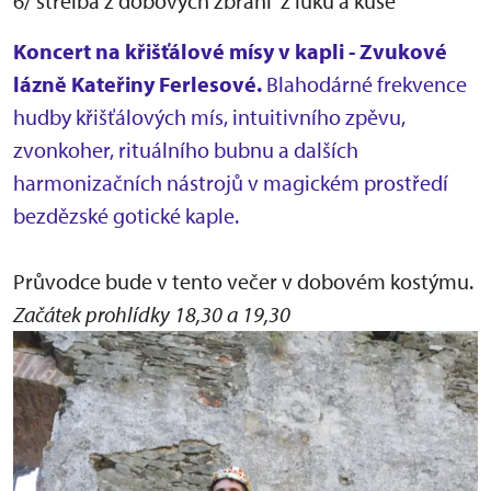
6/ střelba z dobových zbraní z luku a kuše
Koncert na křišťálové mísy v kapli - Zvukové
lázně Kateřiny Ferlesové.
Blahodárné frekvence
hudby křišťálových mís, intuitivního zpěvu,
zvonkoher, rituálního bubnu a dalších
harmonizačních nástrojů v magickém prostředí
bezdězské gotické kaple.
Průvodce bude v tento večer v dobovém kostýmu.
Začátek prohlídky 18,30 a 19,30