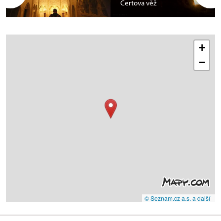
Čertova věž
+
−
© Seznam.cz a.s. a další