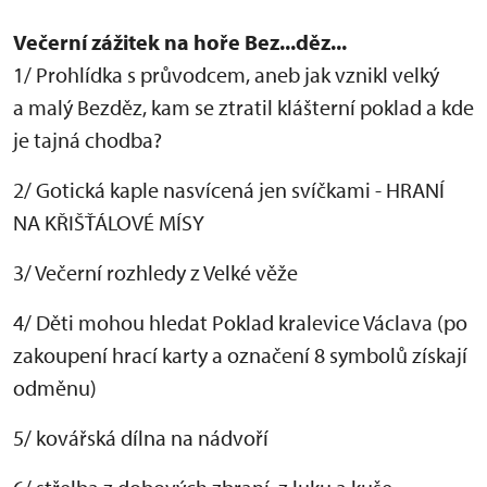
Večerní zážitek na hoře Bez...děz...
1/ Prohlídka s průvodcem, aneb jak vznikl velký
a malý Bezděz, kam se ztratil klášterní poklad a kde
je tajná chodba?
2/ Gotická kaple nasvícená jen svíčkami - HRANÍ
NA KŘIŠŤÁLOVÉ MÍSY
3/ Večerní rozhledy z Velké věže
4/ Děti mohou hledat Poklad kralevice Václava (po
zakoupení hrací karty a označení 8 symbolů získají
odměnu)
5/ kovářská dílna na nádvoří