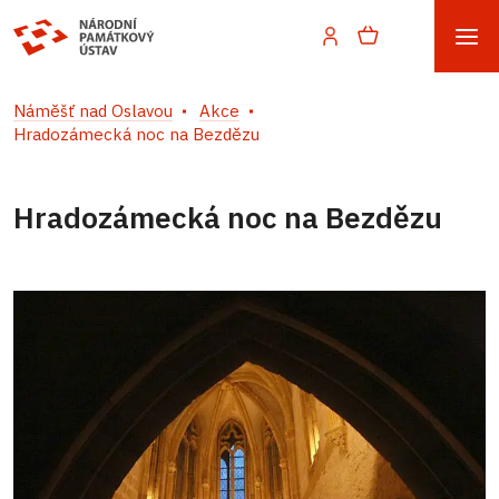
Náměšť nad Oslavou
Akce
Hradozámecká noc na Bezdězu
Hradozámecká noc na Bezdězu