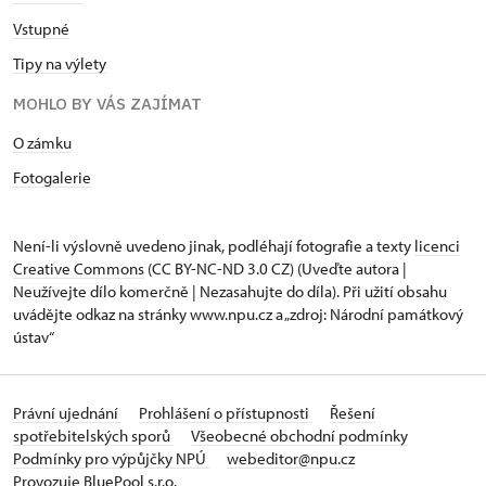
Vstupné
Tipy na výlety
MOHLO BY VÁS ZAJÍMAT
O zámku
Fotogalerie
Není-li výslovně uvedeno jinak, podléhají fotografie a texty
licenci
Creative Commons
(CC BY-NC-ND 3.0 CZ) (Uveďte autora |
Neužívejte dílo komerčně | Nezasahujte do díla). Při užití obsahu
uvádějte odkaz na stránky www.npu.cz a „zdroj: Národní památkový
ústav“
Právní ujednání
Prohlášení o přístupnosti
Řešení
spotřebitelských sporů
Všeobecné obchodní podmínky
Podmínky pro výpůjčky NPÚ
webeditor@npu.cz
Provozuje BluePool s.r.o.