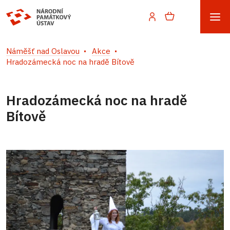
Náměšť nad Oslavou
Akce
Hradozámecká noc na hradě Bítově
Hradozámecká noc na hradě
Bítově