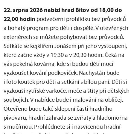
22. srpna 2026 nabízí hrad Bítov od 18,00 do
22,00 hodin
podvečerní prohlídku bez průvodců
a bohatý program pro děti i dospělé. V otevřených
exteriérech se můžete pohybovat bez průvodců.
Setkáte se kejklířem Jonášem při jeho vystoupení,
které začne vždy v 19,30 a v 20,30 hodin. Čeká na
vás pekelná kovárna, kde si budou děti moci
vyzkoušet kování podkoviček. Nachystán bude
i foto koutek pro děti a setkání s bílou paní. Děti si
vyzkouší rytířské varkoče, meče a štíty při dětských
soubojích. V nabídce bude i malování na obličej.
Otevřeno bude také sklepení části hradního
pivovaru, hradní zahrada se zvířaty a hladomorna
s mučírnou. Prohlédnete si i nasvícenou hradní