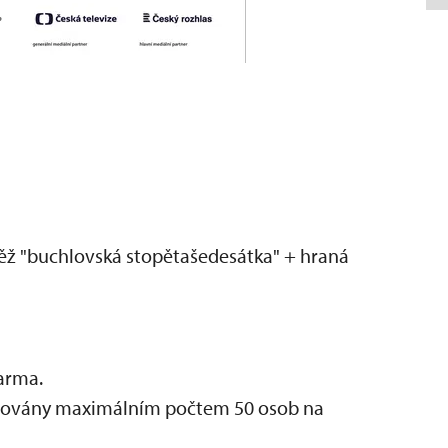
ěž "buchlovská stopětašedesátka" + hraná
darma.
mitovány maximálním počtem 50 osob na