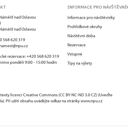
AKT
INFORMACE PRO NÁVŠTĚVNÍ
Náměšť nad Oslavou
Informace pro návštěvníky
1
Prohlídkové okruhy
Náměšť nad Oslavou
Návštěvní doba
20 568 620 319
Rezervace
namest@npu.cz
Vstupné
ické rezervace: +420 568 620 319
imo pondělí 9:00 - 15:00 hodin
Tipy na výlety
 texty
licenci Creative Commons
(CC BY-NC-ND 3.0 CZ) (Uveďte
la). Při užití obsahu uvádějte odkaz na stránky www.npu.cz