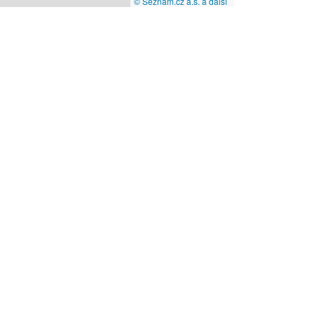
© Seznam.cz a.s. a další