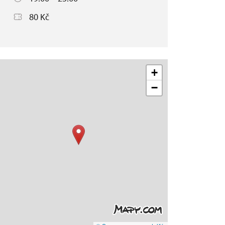
80 Kč
+
−