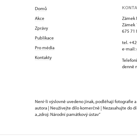
KONT
Domů
Akce
Zámek 
Zámek 
Zprávy
675 71 
Publikace
tel. +4
Pro média
e-mail:
Kontakty
Telefon
denně m
Není-li výslovně uvedeno jinak, podléhají fotografie a
autora | Neužívejte dílo komerčně | Nezasahujte do dí
a „zdroj: Národní památkový ústav“