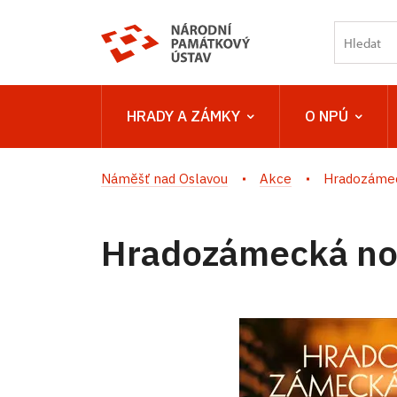
HRADY A ZÁMKY
O NPÚ
Náměšť nad Oslavou
Akce
Hradozámec
Hradozámecká noc