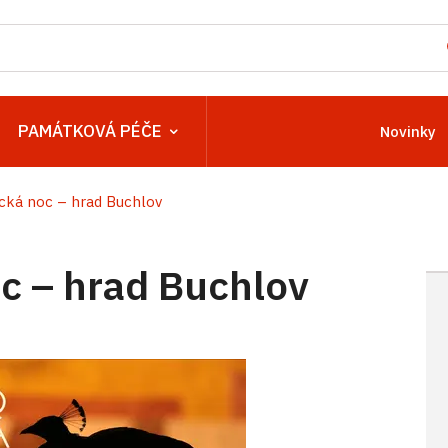
PAMÁTKOVÁ PÉČE
Novinky
ká noc – hrad Buchlov
 – hrad Buchlov