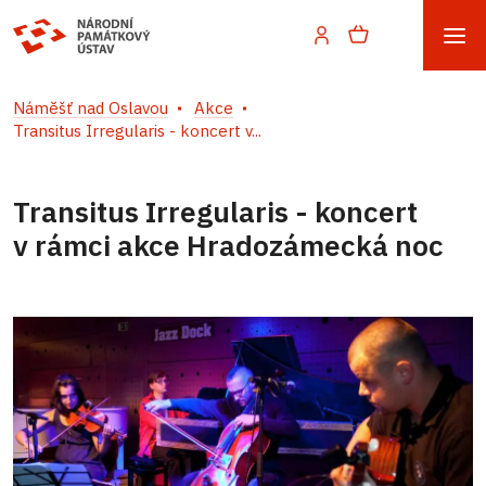
Náměšť nad Oslavou
Akce
Transitus Irregularis - koncert v...
Transitus Irregularis - koncert
v rámci akce Hradozámecká noc