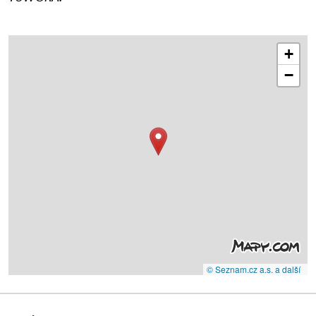
+
−
© Seznam.cz a.s. a další