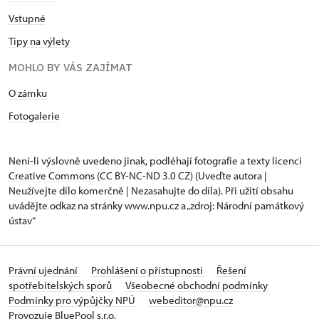
Vstupné
Tipy na výlety
MOHLO BY VÁS ZAJÍMAT
O zámku
Fotogalerie
Není-li výslovně uvedeno jinak, podléhají fotografie a texty
licenci
Creative Commons
(CC BY-NC-ND 3.0 CZ) (Uveďte autora |
Neužívejte dílo komerčně | Nezasahujte do díla). Při užití obsahu
uvádějte odkaz na stránky www.npu.cz a „zdroj: Národní památkový
ústav“
Právní ujednání
Prohlášení o přístupnosti
Řešení
spotřebitelských sporů
Všeobecné obchodní podmínky
Podmínky pro výpůjčky NPÚ
webeditor@npu.cz
Provozuje BluePool s.r.o.