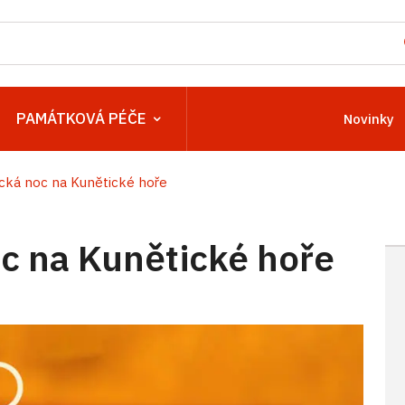
PAMÁTKOVÁ PÉČE
Novinky
ká noc na Kunětické hoře
 na Kunětické hoře