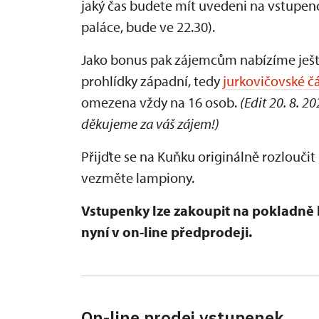
jaký čas budete mít uvedeni na vstupen
paláce, bude ve 22.30).
Jako bonus pak zájemcům nabízíme ješt
prohlídky západní, tedy
jurkovičovské čá
omezena vždy na 16 osob.
(Edit 20. 8. 2
děkujeme za váš zájem!)
Přijďte se na Kuňku originálně rozloučit 
vezměte lampiony.
Vstupenky lze zakoupit na pokladně 
nyní v on-line předprodeji.
On-line prodej vstupenek