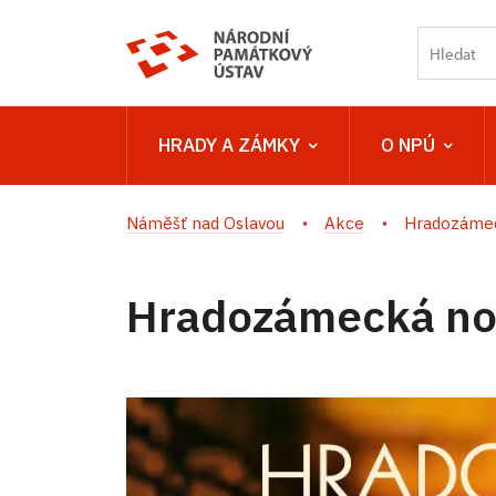
HRADY A ZÁMKY
O NPÚ
Náměšť nad Oslavou
Akce
Hradozámec
Hradozámecká noc