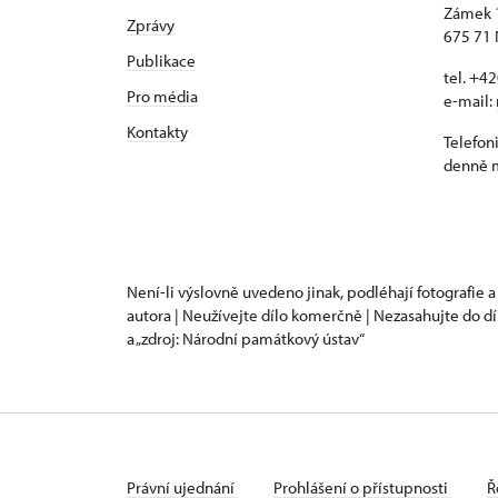
Zámek 
Zprávy
675 71 
Publikace
tel. +4
Pro média
e-mail:
Kontakty
Telefon
denně m
Není-li výslovně uvedeno jinak, podléhají fotografie a
autora | Neužívejte dílo komerčně | Nezasahujte do dí
a „zdroj: Národní památkový ústav“
Právní ujednání
Prohlášení o přístupnosti
Ř