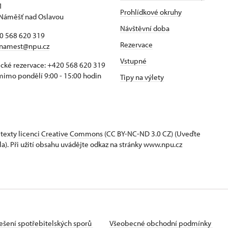
1
Prohlídkové okruhy
Náměšť nad Oslavou
Návštěvní doba
20 568 620 319
Rezervace
namest@npu.cz
Vstupné
ické rezervace: +420 568 620 319
imo pondělí 9:00 - 15:00 hodin
Tipy na výlety
 texty
licenci Creative Commons
(CC BY-NC-ND 3.0 CZ) (Uveďte
la). Při užití obsahu uvádějte odkaz na stránky www.npu.cz
ešení spotřebitelských sporů
Všeobecné obchodní podmínky