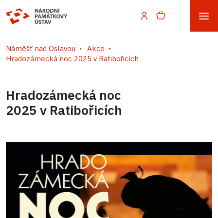
Náměšť nad Oslavou
Akce
Hradozámecká noc 2025 v Ratibořicích
Hradozámecká noc
2025 v Ratibořicích