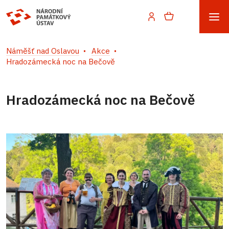
Náměšť nad Oslavou
Akce
Hradozámecká noc na Bečově
Hradozámecká noc na Bečově