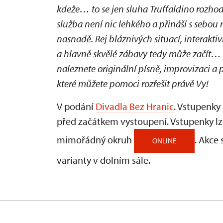
kdeže… to se jen sluha Truffaldino rozho
služba není nic lehkého a přináší s sebou
nasnadě. Rej bláznivých situací, interakti
a hlavně skvělé zábavy tedy může začít… K
naleznete originální písně, improvizaci a
které můžete pomoci rozřešit právě Vy!
V podání
Divadla Bez Hranic
. Vstupenky
před začátkem vystoupení. Vstupenky l
mimořádný okruh
. Akce
ONLINE
varianty v dolním sále.