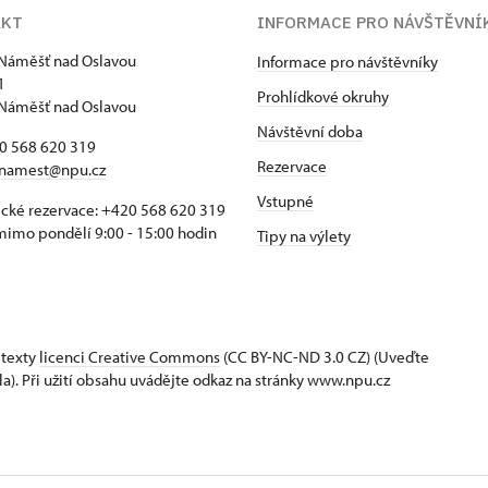
AKT
INFORMACE PRO NÁVŠTĚVNÍ
Náměšť nad Oslavou
Informace pro návštěvníky
1
Prohlídkové okruhy
Náměšť nad Oslavou
Návštěvní doba
20 568 620 319
Rezervace
namest@npu.cz
Vstupné
ické rezervace: +420 568 620 319
imo pondělí 9:00 - 15:00 hodin
Tipy na výlety
 texty
licenci Creative Commons
(CC BY-NC-ND 3.0 CZ) (Uveďte
la). Při užití obsahu uvádějte odkaz na stránky www.npu.cz