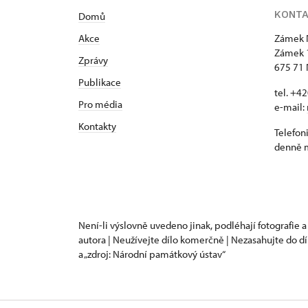
KONT
Domů
Akce
Zámek 
Zámek 
Zprávy
675 71 
Publikace
tel. +4
Pro média
e-mail:
Kontakty
Telefon
denně m
Není-li výslovně uvedeno jinak, podléhají fotografie a
autora | Neužívejte dílo komerčně | Nezasahujte do dí
a „zdroj: Národní památkový ústav“