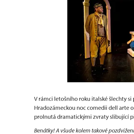
V rámci letošního roku italské šlechty s
Hradozámeckou noc comedii dell arte od
prolnutá dramatickými zvraty slibující p
Benátky! A všude kolem takové pozdvižení!