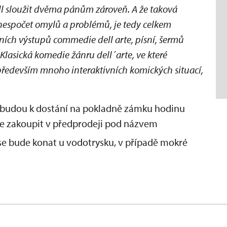
dl sloužit dvěma pánům zároveň. A že taková
 nespočet omylů a problémů, je tedy celkem
vních výstupů commedie dell arte, písní, šermů
lasická komedie žánru dell´arte, ve které
 především mnoho interaktivních komických situací,
 budou k dostání na pokladně zámku hodinu
ze zakoupit v předprodeji pod názvem
 se bude konat u vodotrysku, v případě mokré