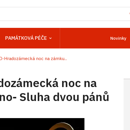
PAMÁTKOVÁ PÉČE
Novinky
Hradozámecká noc na zámku...
ozámecká noc na
no- Sluha dvou pánů