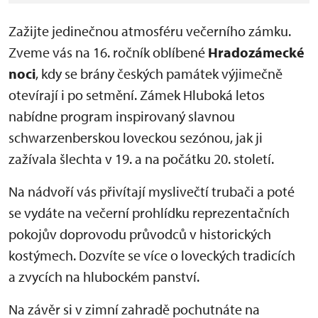
Zažijte jedinečnou atmosféru večerního zámku.
Zveme vás na 16. ročník oblíbené
Hradozámecké
noci
, kdy se brány českých památek výjimečně
otevírají i po setmění. Zámek Hluboká letos
nabídne program inspirovaný slavnou
schwarzenberskou loveckou sezónou, jak ji
zažívala šlechta v 19. a na počátku 20. století.
Na nádvoří vás přivítají myslivečtí trubači a poté
se vydáte na večerní prohlídku reprezentačních
pokojův doprovodu průvodců v historických
kostýmech. Dozvíte se více o loveckých tradicích
a zvycích na hlubockém panství.
Na závěr si v zimní zahradě pochutnáte na