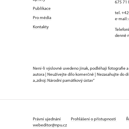
675 71 
Publikace
tel. +4
Pro média
e-mail:
Kontakty
Telefon
denně m
Není-li výslovně uvedeno jinak, podléhají fotografie a
autora | Neužívejte dílo komerčně | Nezasahujte do dí
a „zdroj: Národní památkový ústav“
Právní ujednání
Prohlášení o přístupnosti
Ř
webeditor@npu.cz