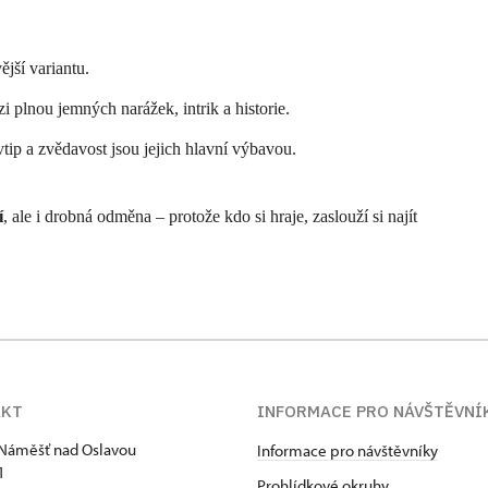
ější variantu.
zi plnou jemných narážek, intrik a historie.
tip a zvědavost jsou jejich hlavní výbavou.
í
, ale i drobná odměna – protože kdo si hraje, zaslouží si najít
AKT
INFORMACE PRO NÁVŠTĚVNÍ
Náměšť nad Oslavou
Informace pro návštěvníky
1
Prohlídkové okruhy