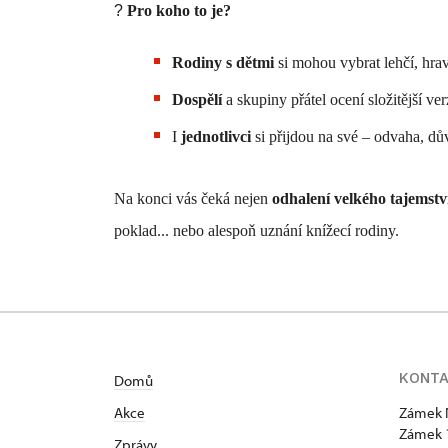
?
Pro koho to je?
Rodiny s dětmi
si mohou vybrat lehčí, hrav
Dospělí
a skupiny přátel ocení složitější ver
I
jednotlivci
si přijdou na své – odvaha, dův
Na konci vás čeká nejen
odhalení velkého tajemstv
poklad... nebo alespoň uznání knížecí rodiny.
KONT
Domů
Akce
Zámek 
Zámek 
Zprávy