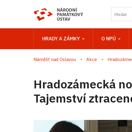
HRADY A ZÁMKY
O NPÚ
Náměšť nad Oslavou
Akce
Hradozámeck
Hradozámecká noc
Tajemství ztracen