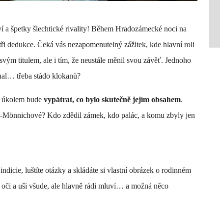
ví a špetky šlechtické rivality! Během Hradozámecké noci na
tři dedukce. Čeká vás nezapomenutelný zážitek, kde hlavní roli
svým titulem, ale i tím, že neustále měnil svou závěť. Jednoho
hal… třeba stádo klokanů?
ším úkolem bude
vypátrat, co bylo skutečně jejím obsahem
.
h-Mönnichové? Kdo zdědil zámek, kdo palác, a komu zbyly jen
icie, luštíte otázky a skládáte si vlastní obrázek o rodinném
 oči a uši všude, ale hlavně rádi mluví… a možná něco