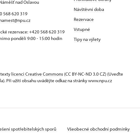
Náměšť nad Oslavou
Návštěvní doba
20 568 620 319
Rezervace
namest@npu.cz
Vstupné
ické rezervace: +420 568 620 319
imo pondělí 9:00 - 15:00 hodin
Tipy na výlety
 texty
licenci Creative Commons
(CC BY-NC-ND 3.0 CZ) (Uveďte
la). Při užití obsahu uvádějte odkaz na stránky www.npu.cz
ešení spotřebitelských sporů
Všeobecné obchodní podmínky