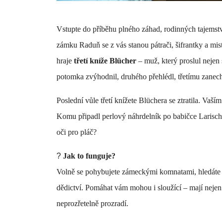
Vstupte do příběhu plného záhad, rodinných tajemst
zámku Raduň se z vás stanou pátrači, šifrantky a mis
hraje
třetí kníže Blücher
– muž, který proslul nejen 
potomka zvýhodnil, druhého přehlédl, třetímu zanec
Poslední vůle třetí knížete Blüchera se ztratila. Va
Komu připadl perlový náhrdelník po babičce Larisc
oči pro pláč?
?
Jak to funguje?
Volně se pohybujete zámeckými komnatami, hledáte ind
dědictví. Pomáhat vám mohou i sloužící – mají nejen
neprozřetelně prozradí.