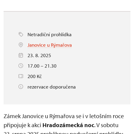
Netradiční prohlídka
Janovice u Rýmařova
23. 8. 2025
17.00 – 21.30
200 Kč
rezervace doporučena
Zámek Janovice u Rýmařova se i v letošním roce
připojuje k akci
Hradozámecká noc
. V sobotu
23. srpna 2025 proběhnou podvečerní prohlídky