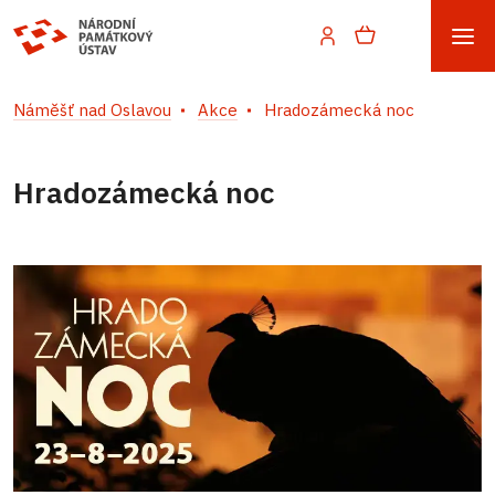
Náměšť nad Oslavou
Akce
Hradozámecká noc
Hradozámecká noc