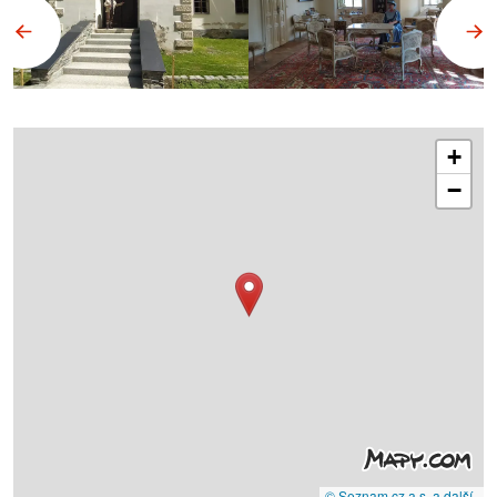
+
−
© Seznam.cz a.s. a další