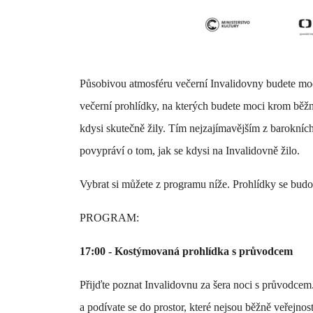
Působivou atmosféru večerní Invalidovny budete moci 
večerní prohlídky, na kterých budete moci krom běžn
kdysi skutečně žily. Tím nejzajímavějším z barokníc
povypráví o tom, jak se kdysi na Invalidovně žilo.
Vybrat si můžete z programu níže. Prohlídky se budo
PROGRAM:
17:00 - Kostýmovaná prohlídka s průvodcem
Přijďte poznat Invalidovnu za šera noci s průvodcem
a podívate se do prostor, které nejsou běžně veřejno