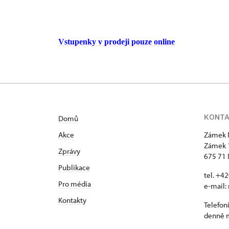
V
stupenky v prodeji
pouze
online
KONT
Domů
Akce
Zámek 
Zámek 
Zprávy
675 71 
Publikace
tel. +4
Pro média
e-mail:
Kontakty
Telefon
denně m