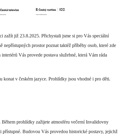
zažít již 23.8.2025. Přichystali jsme si pro Vás speciální
ě nepřístupných prostor poznat taktéž příběhy osob, které zde
h interiérů Vás provede postava služebné, která Vám ráda
u konat v českém jazyce. Prohlídky jsou vhodné i pro děti.
. Během prohlídky zažijete atmosféru večerní Invalidovny
sti přístupné. Budovou Vás provedou historické postavy, jejichž