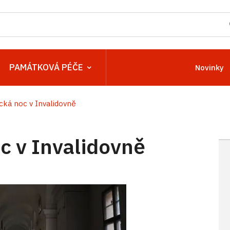
PAMÁTKOVÁ PÉČE
Novinky
ká noc v Invalidovně
 v Invalidovně