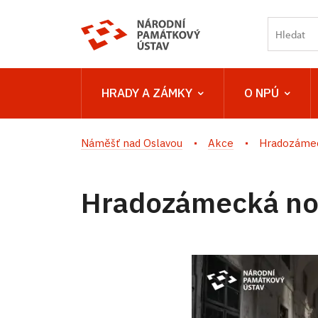
HRADY A ZÁMKY
O NPÚ
Náměšť nad Oslavou
Akce
Hradozámec
Hradozámecká noc