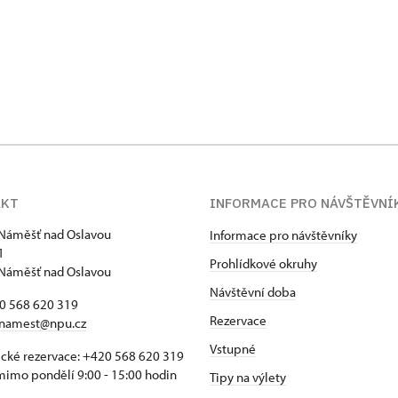
AKT
INFORMACE PRO NÁVŠTĚVNÍ
Náměšť nad Oslavou
Informace pro návštěvníky
1
Prohlídkové okruhy
Náměšť nad Oslavou
Návštěvní doba
20 568 620 319
Rezervace
namest@npu.cz
Vstupné
ické rezervace: +420 568 620 319
imo pondělí 9:00 - 15:00 hodin
Tipy na výlety