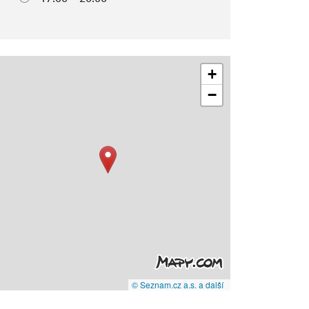
+
−
© Seznam.cz a.s. a další