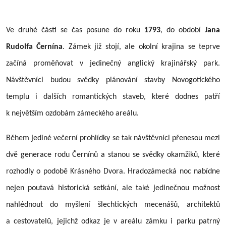
Ve druhé části se čas posune do roku
1793
, do období
Jana
Rudolfa Černína
. Zámek již stojí, ale okolní krajina se teprve
začíná proměňovat v jedinečný anglický krajinářský park.
Návštěvníci budou svědky plánování stavby Novogotického
templu i dalších romantických staveb, které dodnes patří
k největším ozdobám zámeckého areálu.
Během jediné večerní prohlídky se tak návštěvníci přenesou mezi
dvě generace rodu Černínů a stanou se svědky okamžiků, které
rozhodly o podobě Krásného Dvora. Hradozámecká noc nabídne
nejen poutavá historická setkání, ale také jedinečnou možnost
nahlédnout do myšlení šlechtických mecenášů, architektů
a cestovatelů, jejichž odkaz je v areálu zámku i parku patrný