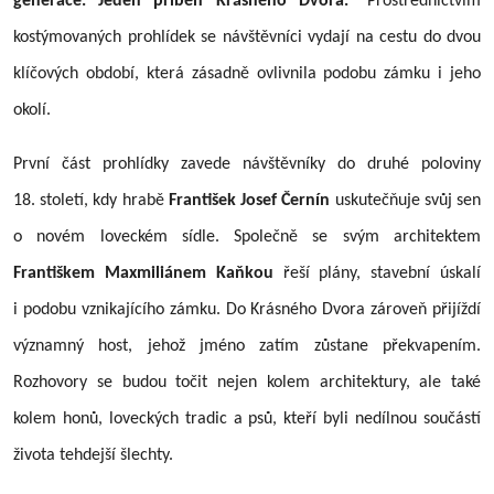
generace. Jeden příběh Krásného Dvora.“
Prostřednictvím
kostýmovaných prohlídek se návštěvníci vydají na cestu do dvou
klíčových období, která zásadně ovlivnila podobu zámku i jeho
okolí.
První část prohlídky zavede návštěvníky do druhé poloviny
18. století, kdy hrabě
František Josef Černín
uskutečňuje svůj sen
o novém loveckém sídle. Společně se svým architektem
Františkem Maxmiliánem Kaňkou
řeší plány, stavební úskalí
i podobu vznikajícího zámku. Do Krásného Dvora zároveň přijíždí
významný host, jehož jméno zatím zůstane překvapením.
Rozhovory se budou točit nejen kolem architektury, ale také
kolem honů, loveckých tradic a psů, kteří byli nedílnou součástí
života tehdejší šlechty.