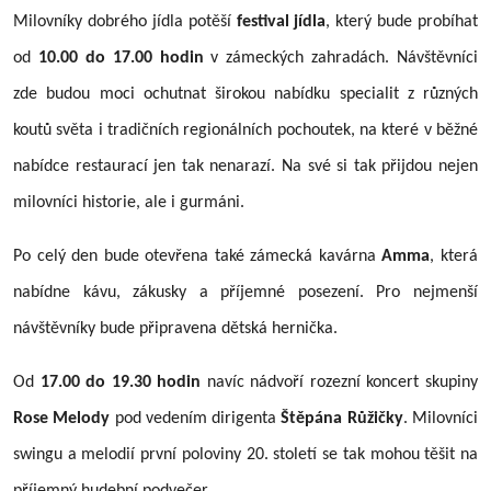
Milovníky dobrého jídla potěší
festival jídla
, který bude probíhat
od
10.00 do 17.00 hodin
v zámeckých zahradách. Návštěvníci
zde budou moci ochutnat širokou nabídku specialit z různých
koutů světa i tradičních regionálních pochoutek, na které v běžné
nabídce restaurací jen tak nenarazí. Na své si tak přijdou nejen
milovníci historie, ale i gurmáni.
Po celý den bude otevřena také zámecká kavárna
Amma
, která
nabídne kávu, zákusky a příjemné posezení. Pro nejmenší
návštěvníky bude připravena dětská hernička.
Od
17.00 do 19.30 hodin
navíc nádvoří rozezní koncert skupiny
Rose Melody
pod vedením dirigenta
Štěpána Růžičky
. Milovníci
swingu a melodií první poloviny 20. století se tak mohou těšit na
příjemný hudební podvečer.