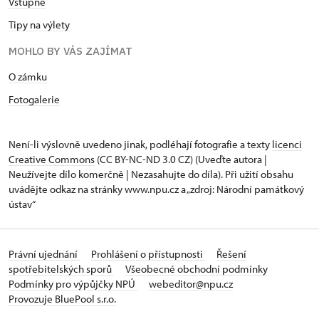
Vstupné
Tipy na výlety
MOHLO BY VÁS ZAJÍMAT
O zámku
Fotogalerie
Není-li výslovně uvedeno jinak, podléhají fotografie a texty
licenci
Creative Commons
(CC BY-NC-ND 3.0 CZ) (Uveďte autora |
Neužívejte dílo komerčně | Nezasahujte do díla). Při užití obsahu
uvádějte odkaz na stránky www.npu.cz a „zdroj: Národní památkový
ústav“
Právní ujednání
Prohlášení o přístupnosti
Řešení
spotřebitelských sporů
Všeobecné obchodní podmínky
Podmínky pro výpůjčky NPÚ
webeditor@npu.cz
Provozuje BluePool s.r.o.