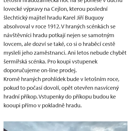
lovecké výpravy na Cejlon, kterou poslední
šlechtický majitel hradu Karel Jiří Buquoy
absolvoval v roce 1912. V hraných scénkách se
návštěvníci hradu potkají nejen se samotným
lovcem, ale dozví se také, co si o hraběcí cestě
mysleli jeho zaměstnanci. Ani letos nebude chybět
šermířská scénka. Pro koupi vstupenek
doporučujeme on-line prodej.
Kromě hraných prohlídek bude v letošním roce,
pokud to počasí dovolí, opět otevřen nasvícený
hradní příkop. Vstupenky do příkopu budou ke
kooupi přímo v pokladně hradu.