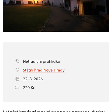
Netradiční prohlídka
Státní hrad Nové Hrady
22. 8. 2026
220 Kč
Letošní hradozámecká noc na se ponese v duchu