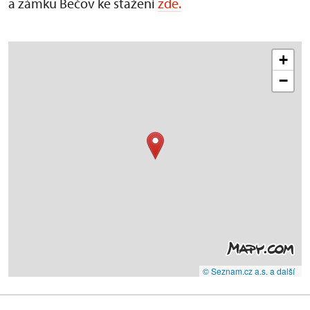
a zámku Bečov ke stažení
zde.
+
−
© Seznam.cz a.s. a další