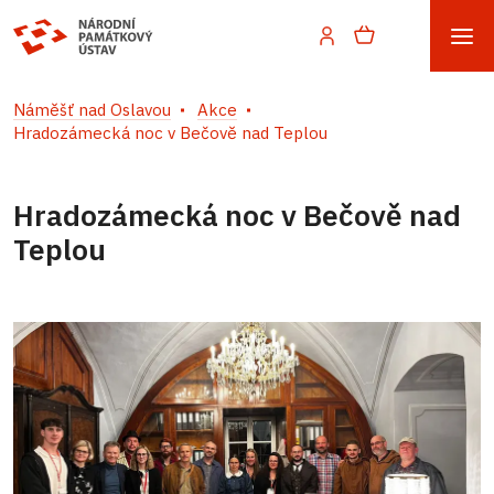
Náměšť nad Oslavou
Akce
Hradozámecká noc v Bečově nad Teplou
Hradozámecká noc v Bečově nad
Teplou