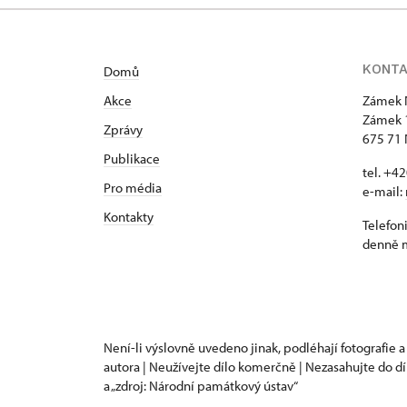
KONT
Domů
Akce
Zámek 
Zámek 
Zprávy
675 71 
Publikace
tel. +4
Pro média
e-mail:
Kontakty
Telefon
denně m
Není-li výslovně uvedeno jinak, podléhají fotografie a
autora | Neužívejte dílo komerčně | Nezasahujte do dí
a „zdroj: Národní památkový ústav“