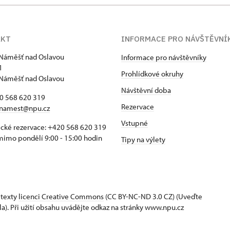
AKT
INFORMACE PRO NÁVŠTĚVNÍ
Náměšť nad Oslavou
Informace pro návštěvníky
1
Prohlídkové okruhy
Náměšť nad Oslavou
Návštěvní doba
20 568 620 319
Rezervace
namest@npu.cz
Vstupné
ické rezervace: +420 568 620 319
imo pondělí 9:00 - 15:00 hodin
Tipy na výlety
 texty
licenci Creative Commons
(CC BY-NC-ND 3.0 CZ) (Uveďte
la). Při užití obsahu uvádějte odkaz na stránky www.npu.cz