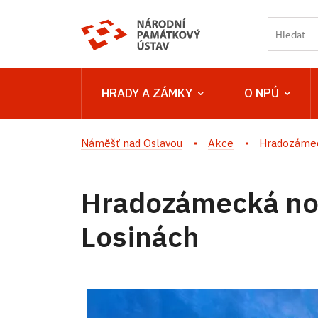
HRADY A ZÁMKY
O NPÚ
Náměšť nad Oslavou
Akce
Hradozámec
Hradozámecká no
Losinách