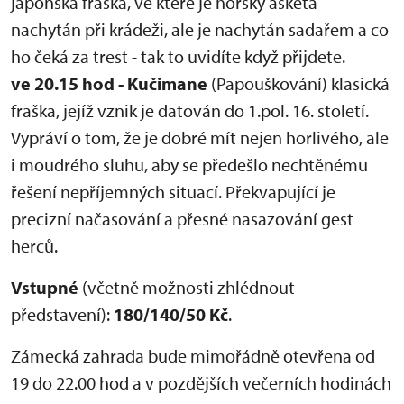
japonská fraška, ve které je horský asketa
nachytán při krádeži, ale je nachytán sadařem a co
ho čeká za trest - tak to uvidíte když přijdete.
ve 20.15 hod - Kučimane
(Papouškování) klasická
fraška, jejíž vznik je datován do 1.pol. 16. století.
Vypráví o tom, že je dobré mít nejen horlivého, ale
i moudrého sluhu, aby se předešlo nechtěnému
řešení nepříjemných situací. Překvapující je
precizní načasování a přesné nasazování gest
herců.
Vstupné
(včetně možnosti zhlédnout
představení):
180/140/50 Kč
.
Zámecká zahrada bude mimořádně otevřena od
19 do 22.00 hod a v pozdějších večerních hodinách