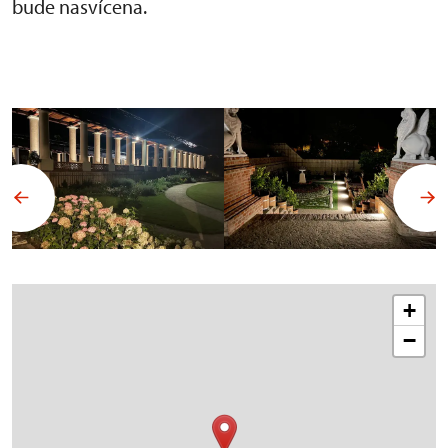
bude nasvícena.
+
−