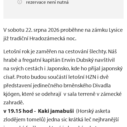
rezervace není nutná
V sobotu 22. srpna 2026 proběhne na zámku Lysice
již tradiční Hradozámecká noc.
Letošní rok je zaměřen na cestování šlechty. Náš
hrabě a fregatní kapitán Erwin Dubský navštívil
na svých cestách i Japonsko, kde ho přijal japonský
císař. Proto budou součástí letošní HZN i dvě
představení jedinečného brněnského Divadla
kjógen, které se odehrají v sala terreně v zámecké
zahradě.
v 19.15 hod - Kaki jamabuši
(Horský asketa
zlodějem tomelů) jedna sic krátká leč nejhranější