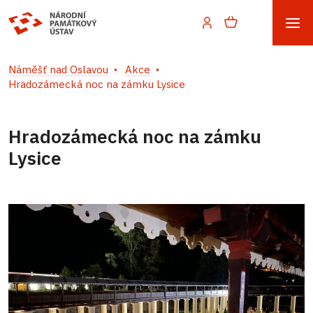
Náměšť nad Oslavou
Akce
Hradozámecká noc na zámku Lysice
Hradozámecká noc na zámku
Lysice