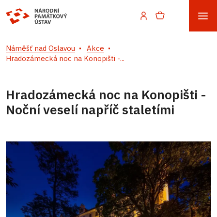
Náměšť nad Oslavou
Akce
Hradozámecká noc na Konopišti -...
Hradozámecká noc na Konopišti -
Noční veselí napříč staletími