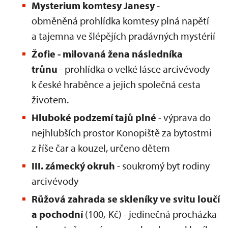
Mysterium komtesy Janesy
-
obměněná prohlídka komtesy plná napětí
a tajemna ve šlépějích pradávných mystérií
Žofie - milovaná žena následníka
trůnu
- prohlídka o velké lásce arcivévody
k české hraběnce a jejich společná cesta
životem.
Hluboké podzemí tajů plné
- výprava do
nejhlubších prostor Konopiště za bytostmi
z říše čar a kouzel, určeno dětem
III. zámecký okruh
- soukromý byt rodiny
arcivévody
Růžová zahrada se skleníky ve svitu loučí
a pochodní
(100,-Kč) - jedinečná procházka