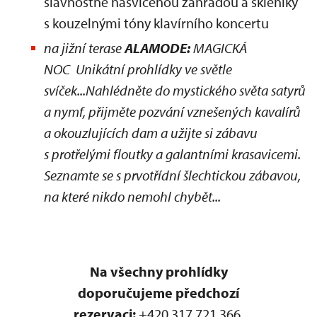
slavnostně nasvícenou zahradou a skleníky
s kouzelnými tóny klavírního koncertu
na jižní terase
ALAMODE:
MAGICKÁ
NOC Unikátní prohlídky ve světle
svíček...Nahlédněte do mystického světa satyrů
a nymf, přijměte pozvání vznešených kavalírů
a okouzlujících dam a užijte si zábavu
s protřelými floutky a galantními krasavicemi.
Seznamte se s prvotřídní šlechtickou zábavou,
na které nikdo nemohl chybět...
Na všechny prohlídky
doporučujeme předchozí
rezervaci:
+420 317 721 366,