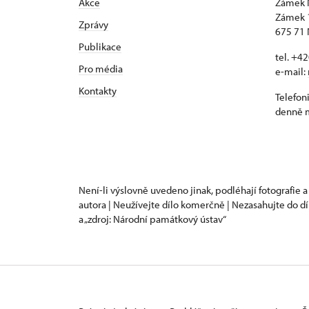
Akce
Zámek 
Zámek 
Zprávy
675 71 
Publikace
tel. +4
Pro média
e-mail:
Kontakty
Telefon
denně m
Není-li výslovně uvedeno jinak, podléhají fotografie a
autora | Neužívejte dílo komerčně | Nezasahujte do dí
a „zdroj: Národní památkový ústav“