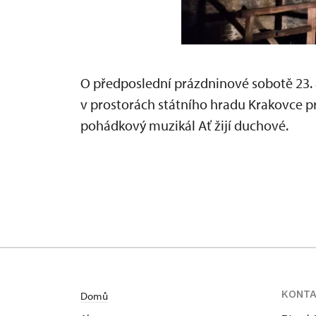
O předposlední prázdninové sobotě 23. 
v prostorách státního hradu Krakovce pr
pohádkový muzikál Ať žijí duchové.
KONT
Domů