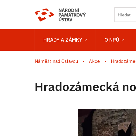
HRADY A ZÁMKY
O NPÚ
Náměšť nad Oslavou
Akce
Hradozámec
Hradozámecká noc