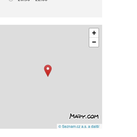
+
−
© Seznam.cz a.s. a další