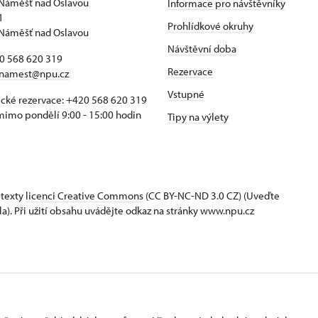
Náměšť nad Oslavou
Informace pro návštěvníky
1
Prohlídkové okruhy
Náměšť nad Oslavou
Návštěvní doba
20 568 620 319
Rezervace
namest@npu.cz
Vstupné
ické rezervace: +420 568 620 319
imo pondělí 9:00 - 15:00 hodin
Tipy na výlety
 texty
licenci Creative Commons
(CC BY-NC-ND 3.0 CZ) (Uveďte
la). Při užití obsahu uvádějte odkaz na stránky www.npu.cz