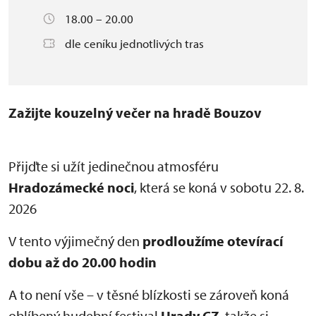
18.00 – 20.00
dle ceníku jednotlivých tras
Zažijte kouzelný večer na hradě Bouzov
Přijďte si užít jedinečnou atmosféru
Hradozámecké noci
, která se koná v sobotu 22. 8.
2026
V tento výjimečný den
prodloužíme otevírací
dobu až do 20.00 hodin
A to není vše – v těsné blízkosti se zároveň koná
oblíbený hudební festival
Hrady CZ
, takže si