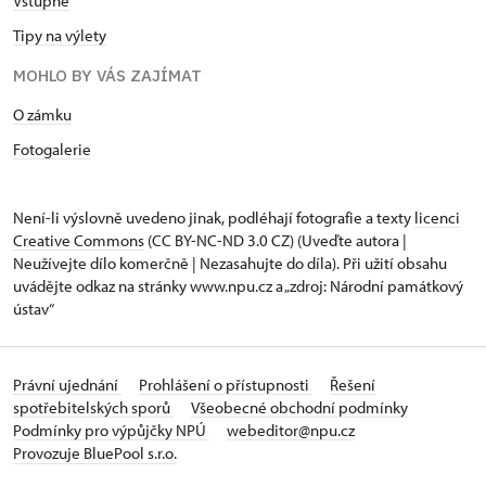
Vstupné
Tipy na výlety
MOHLO BY VÁS ZAJÍMAT
O zámku
Fotogalerie
Není-li výslovně uvedeno jinak, podléhají fotografie a texty
licenci
Creative Commons
(CC BY-NC-ND 3.0 CZ) (Uveďte autora |
Neužívejte dílo komerčně | Nezasahujte do díla). Při užití obsahu
uvádějte odkaz na stránky www.npu.cz a „zdroj: Národní památkový
ústav“
Právní ujednání
Prohlášení o přístupnosti
Řešení
spotřebitelských sporů
Všeobecné obchodní podmínky
Podmínky pro výpůjčky NPÚ
webeditor@npu.cz
Provozuje BluePool s.r.o.