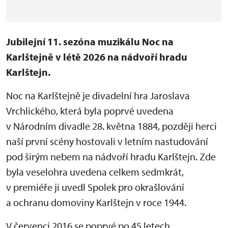
Jubilejní 11. sezóna muzikálu Noc na
Karlštejně v létě 2026 na nádvoří hradu
Karlštejn.
Noc na Karlštejně je divadelní hra Jaroslava
Vrchlického, která byla poprvé uvedena
v Národním divadle 28. května 1884, později herci
naší první scény hostovali v letním nastudování
pod širým nebem na nádvoří hradu Karlštejn. Zde
byla veselohra uvedena celkem sedmkrát,
v premiéře ji uvedl Spolek pro okrašlování
a ochranu domoviny Karlštejn v roce 1944.
V červenci 2016 se poprvé po 45 letech