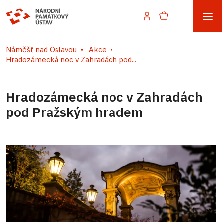
Náměšť nad Oslavou
Akce
Hradozámecká noc v Zahradách pod...
Hradozámecká noc v Zahradách
pod Pražským hradem