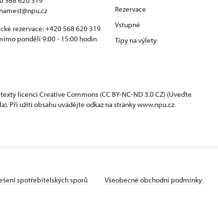
20 568 620 319
Rezervace
namest@npu.cz
Vstupné
ické rezervace: +420 568 620 319
imo pondělí 9:00 - 15:00 hodin
Tipy na výlety
 texty
licenci Creative Commons
(CC BY-NC-ND 3.0 CZ) (Uveďte
la). Při užití obsahu uvádějte odkaz na stránky www.npu.cz
ešení spotřebitelských sporů
Všeobecné obchodní podmínky