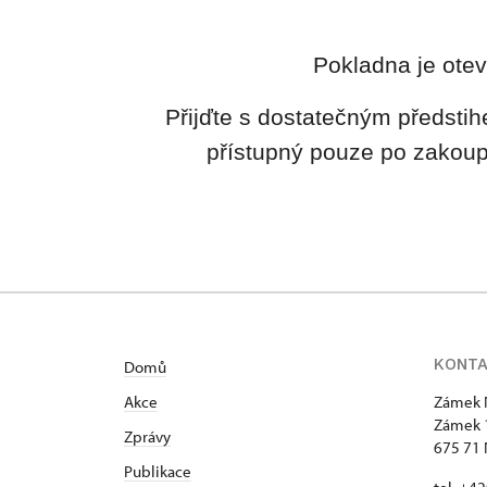
Pokladna je otev
Přijďte s dostatečným předstih
přístupný pouze po zakoup
KONT
Domů
Akce
Zámek 
Zámek 
Zprávy
675 71 
Publikace