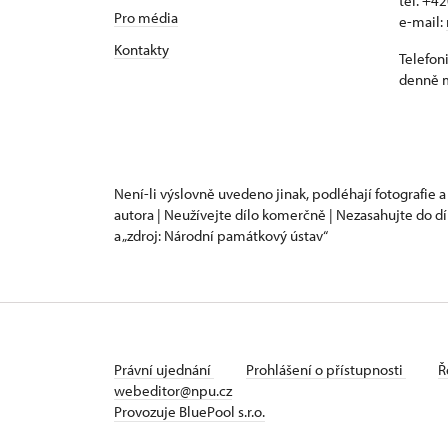
tel. +4
Pro média
e-mail:
Kontakty
Telefon
denně m
Není-li výslovně uvedeno jinak, podléhají fotografie a
autora | Neužívejte dílo komerčně | Nezasahujte do dí
a „zdroj: Národní památkový ústav“
Právní ujednání
Prohlášení o přístupnosti
Ř
webeditor@npu.cz
Provozuje BluePool s.r.o.