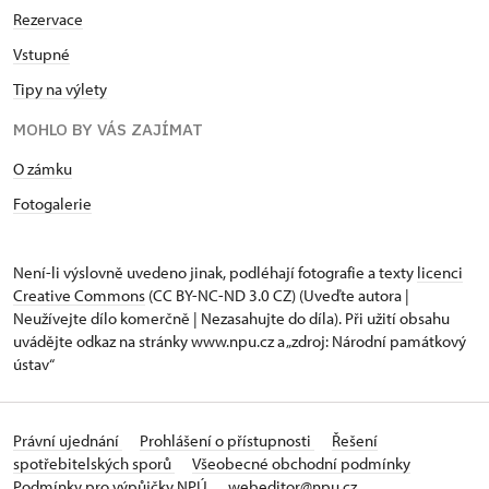
Rezervace
Vstupné
Tipy na výlety
MOHLO BY VÁS ZAJÍMAT
O zámku
Fotogalerie
Není-li výslovně uvedeno jinak, podléhají fotografie a texty
licenci
Creative Commons
(CC BY-NC-ND 3.0 CZ) (Uveďte autora |
Neužívejte dílo komerčně | Nezasahujte do díla). Při užití obsahu
uvádějte odkaz na stránky www.npu.cz a „zdroj: Národní památkový
ústav“
Právní ujednání
Prohlášení o přístupnosti
Řešení
spotřebitelských sporů
Všeobecné obchodní podmínky
Podmínky pro výpůjčky NPÚ
webeditor@npu.cz