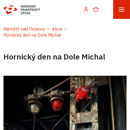
Náměšť nad Oslavou
Akce
Hornický den na Dole Michal
Hornický den na Dole Michal