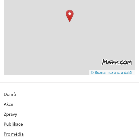
© Seznam.cz a.s. a další
Domů
Akce
Zprávy
Publikace
Pro média