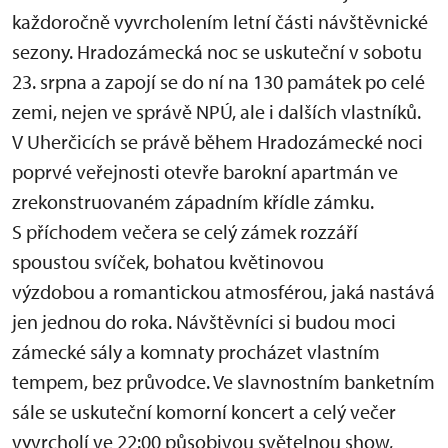
každoročně vyvrcholením letní části návštěvnické
sezony. Hradozámecká noc se uskuteční v sobotu
23. srpna a zapojí se do ní na 130 památek po celé
zemi, nejen ve správě NPÚ, ale i dalších vlastníků.
V Uherčicích se právě během Hradozámecké noci
poprvé veřejnosti otevře barokní apartmán ve
zrekonstruovaném západním křídle zámku.
S příchodem večera se celý zámek rozzáří
spoustou svíček, bohatou květinovou
výzdobou a romantickou atmosférou, jaká nastává
jen jednou do roka. Návštěvníci si budou moci
zámecké sály a komnaty procházet vlastním
tempem, bez průvodce. Ve slavnostním banketním
sále se uskuteční komorní koncert a celý večer
vyvrcholí ve 22:00 působivou světelnou show,