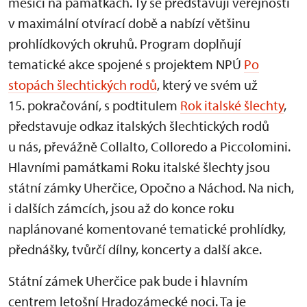
měsíci na památkách. Ty se představují veřejnosti
v maximální otvírací době a nabízí většinu
prohlídkových okruhů. Program doplňují
tematické akce spojené s projektem NPÚ
Po
stopách šlechtických rodů
, který ve svém už
15. pokračování, s podtitulem
Rok italské šlechty
,
představuje odkaz italských šlechtických rodů
u nás, převážně Collalto, Colloredo a Piccolomini.
Hlavními památkami Roku italské šlechty jsou
státní zámky Uherčice, Opočno a Náchod. Na nich,
i dalších zámcích, jsou až do konce roku
naplánované komentované tematické prohlídky,
přednášky, tvůrčí dílny, koncerty a další akce.
Státní zámek Uherčice pak bude i hlavním
centrem letošní Hradozámecké noci. Ta je