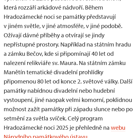
která rozzáří arkádové nádvoří. Během
Hradozámecké noci se památky představují
v jiném světle, v jiné atmosféře, v jiné podobě.
Ožívají dávné příběhy a otvírají se jindy
nepřístupné prostory. Například na státním hradu
a zámku Bečov, kde si připomínají 40 let od
nalezení relikviáře sv. Maura. Na státním zámku
Manětín tematické divadelní prohlídky
připomenou 80 let od konce 2. světové války. Další
památky nabídnou divadelní nebo hudební
vystoupení, jiné naopak velmi komorní, poklidnou
možnost zažít památky při západu slunce nebo po
setmění za světla svíček. Celý program
Hradozámecké noci 2025 je přehledně na
webu
Národního památkového ústavu
.