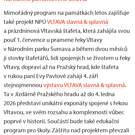
Mimořádný program na památkách letos zajišťuje
také projekt NPÚ
VLTAVA slavná & splavná
a prázdninová Vltavská štafeta, která zahájila svou
pouť 1. července u pramene řeky Vltavy
v Národním parku Šumava a během dvou měsíců
ji stovky štafetářů, lidí spojených se životem u řeky
Vltavy, dopraví až na Pražský hrad, kde štafeta
v rukou paní Evy Pavlové zahájí 4. září
stejnojmennou
výstavu VLTAVA slavná & splavná
.
Ta v Jízdárně Pražského hradu až do 4. ledna
2026 představí unikátní exponáty spojené s řekou
Vltavou, ve svém rozsahu a komplexnosti vůbec
poprvé v historii. Součástí bude také edukační
program pro školy. Záštitu nad projektem převzali