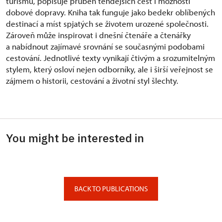
turismu, popisuje průběh tehdejších cest i možnosti
dobové dopravy. Kniha tak funguje jako bedekr oblíbených
destinací a míst spjatých se životem urozené společnosti.
Zároveň může inspirovat i dnešní čtenáře a čtenářky
a nabídnout zajímavé srovnání se současnými podobami
cestování. Jednotlivé texty vynikají čtivým a srozumitelným
stylem, který osloví nejen odborníky, ale i širší veřejnost se
zájmem o historii, cestování a životní styl šlechty.
You might be interested in
BACK TO PUBLICATIONS