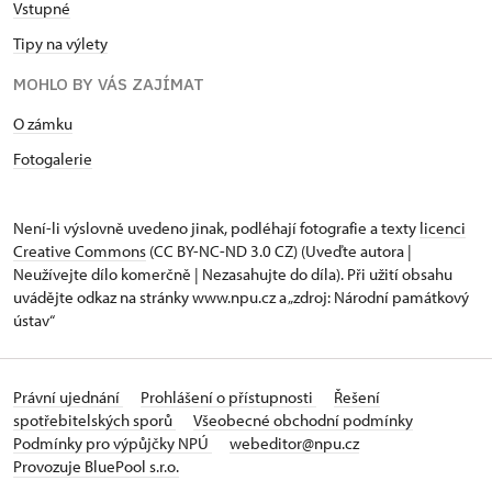
Vstupné
Tipy na výlety
MOHLO BY VÁS ZAJÍMAT
O zámku
Fotogalerie
Není-li výslovně uvedeno jinak, podléhají fotografie a texty
licenci
Creative Commons
(CC BY-NC-ND 3.0 CZ) (Uveďte autora |
Neužívejte dílo komerčně | Nezasahujte do díla). Při užití obsahu
uvádějte odkaz na stránky www.npu.cz a „zdroj: Národní památkový
ústav“
Právní ujednání
Prohlášení o přístupnosti
Řešení
spotřebitelských sporů
Všeobecné obchodní podmínky
Podmínky pro výpůjčky NPÚ
webeditor@npu.cz
Provozuje BluePool s.r.o.