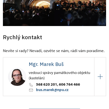
Rychlý kontakt
Nevíte si rady? Nevadí, ozvěte se nám, rádi vám poradíme.
Mgr. Marek Buš
vedoucí správy památkového objektu
(kastelán)
568 620 201, 606 764 466
bus.marek@npu.cz
ÚPS v Českých Budějovicích
Zámek 1/, Náměšť nad Oslavou 67571