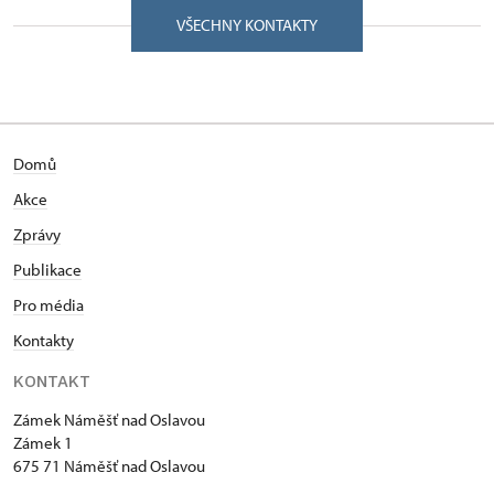
VŠECHNY KONTAKTY
Vystudoval Teologickou fakultu Univerzity Karlovy v
Praze. V letech 1991–2001 působil jako ředitel
Městského kulturního střediska v Třebíči.
Kastelánem zámku v Náměšti nad Oslavou byl
jmenován od 1. března 2001. Soukromě studoval
Domů
hru na varhany, od roku 1982 působí jako varhaník
Baziliky sv. Prokopa v Třebíči, pravidelně koncertuje
Akce
na různých místech České republiky i v zahraničí
Zprávy
(Rakousko, Německo, Slovensko). V létech 2004 a
2005 soukromě studoval u prof. Rudolfa Pečmana z
Publikace
Filozofické fakulty Masarykovy univerzity v Brně
Pro média
hudební dějiny náměšťského zámku.
Kontakty
KONTAKT
Zámek Náměšť nad Oslavou
Zámek 1
675 71 Náměšť nad Oslavou