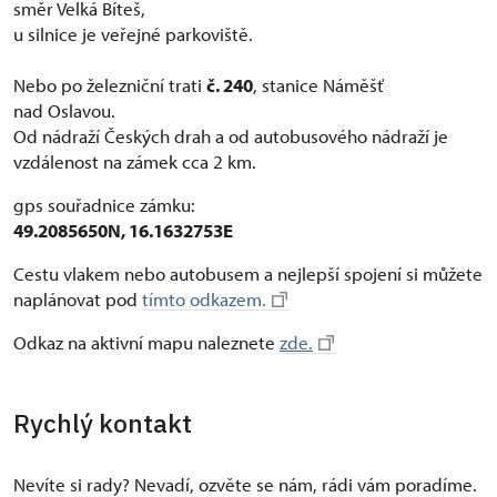
směr Velká Bíteš,
u silnice je veřejné parkoviště.
Nebo po železniční trati
č. 240
, stanice Náměšť
nad Oslavou.
Od nádraží Českých drah a od autobusového nádraží je
vzdálenost na zámek cca 2 km.
gps souřadnice zámku:
49.2085650N, 16.1632753E
Cestu vlakem nebo autobusem a nejlepší spojení si můžete
naplánovat pod
tímto odkazem.
Odkaz na aktivní mapu naleznete
zde.
Rychlý kontakt
Nevíte si rady? Nevadí, ozvěte se nám, rádi vám poradíme.