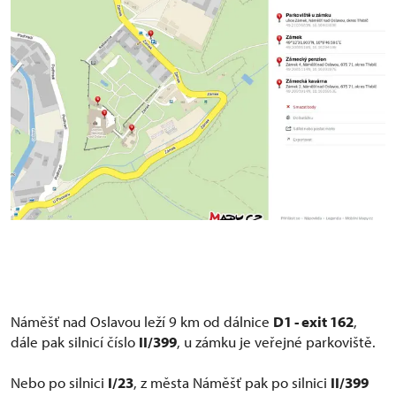
Náměšť nad Oslavou leží 9 km od dálnice
D1 - exit 162
,
dále pak silnicí číslo
II/399
, u zámku je veřejné parkoviště.
Nebo po silnici
I/23
, z města Náměšť pak po silnici
II/399