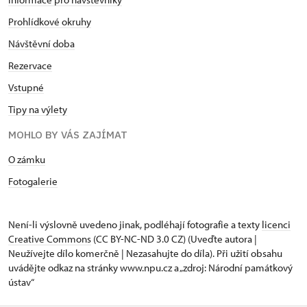
Prohlídkové okruhy
Návštěvní doba
Rezervace
Vstupné
Tipy na výlety
MOHLO BY VÁS ZAJÍMAT
O zámku
Fotogalerie
Není-li výslovně uvedeno jinak, podléhají fotografie a texty
licenci
Creative Commons
(CC BY-NC-ND 3.0 CZ) (Uveďte autora |
Neužívejte dílo komerčně | Nezasahujte do díla). Při užití obsahu
uvádějte odkaz na stránky www.npu.cz a „zdroj: Národní památkový
ústav“