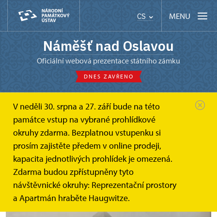
MENU
CS
Náměšť nad Oslavou
oficiální webová prezentace státního zámku
DNES ZAVŘENO
V neděli 30. srpna a 27. září bude na této
Náměšť nad Oslavou
Zprávy
památce vstup na vybrané prohlídkové
Haugwitzové a jejich cesty po Evropě...
okruhy zdarma. Bezplatnou vstupenku si
prosím zajistěte předem v online prodeji,
Haugwitzové a jejich cesty po
kapacita jednotlivých prohlídek je omezená.
Evropě i do zemí Orientu
Zdarma budou zpřístupněny tyto
návštěvnické okruhy: Reprezentační prostory
a Apartmán hraběte Haugwitze.