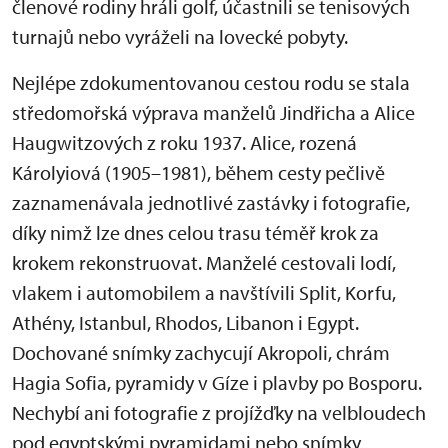
členové rodiny hráli golf, účastnili se tenisových
turnajů nebo vyráželi na lovecké pobyty.
Nejlépe zdokumentovanou cestou rodu se stala
středomořská výprava manželů Jindřicha a Alice
Haugwitzových z roku 1937. Alice, rozená
Károlyiová (1905–1981), během cesty pečlivě
zaznamenávala jednotlivé zastávky i fotografie,
díky nimž lze dnes celou trasu téměř krok za
krokem rekonstruovat. Manželé cestovali lodí,
vlakem i automobilem a navštívili Split, Korfu,
Athény, Istanbul, Rhodos, Libanon i Egypt.
Dochované snímky zachycují Akropoli, chrám
Hagia Sofia, pyramidy v Gíze i plavby po Bosporu.
Nechybí ani fotografie z projížďky na velbloudech
pod egyptskými pyramidami nebo snímky