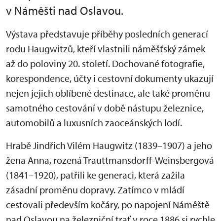
v Náměšti nad Oslavou.
Výstava představuje příběhy posledních generací
rodu Haugwitzů, kteří vlastnili náměšťský zámek
až do poloviny 20. století. Dochované fotografie,
korespondence, účty i cestovní dokumenty ukazují
nejen jejich oblíbené destinace, ale také proměnu
samotného cestování v době nástupu železnice,
automobilů a luxusních zaoceánských lodí.
Hrabě Jindřich Vilém Haugwitz (1839–1907) a jeho
žena Anna, rozená Trauttmansdorff-Weinsbergová
(1841–1920), patřili ke generaci, která zažila
zásadní proměnu dopravy. Zatímco v mládí
cestovali především kočáry, po napojení Náměště
nad Oslavou na železniční trať v roce 1886 si rychle