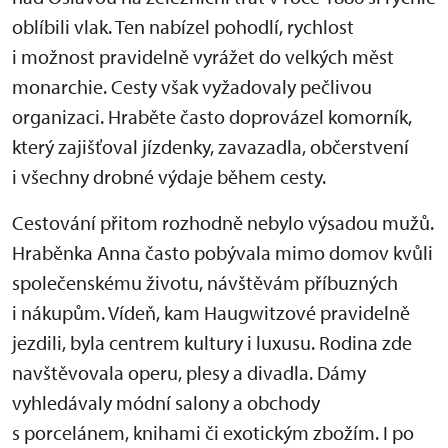
oblíbili vlak. Ten nabízel pohodlí, rychlost
i možnost pravidelně vyrážet do velkých měst
monarchie. Cesty však vyžadovaly pečlivou
organizaci. Hraběte často doprovázel komorník,
který zajišťoval jízdenky, zavazadla, občerstvení
i všechny drobné výdaje během cesty.
Cestování přitom rozhodně nebylo výsadou mužů.
Hraběnka Anna často pobývala mimo domov kvůli
společenskému životu, návštěvám příbuzných
i nákupům. Vídeň, kam Haugwitzové pravidelně
jezdili, byla centrem kultury i luxusu. Rodina zde
navštěvovala operu, plesy a divadla. Dámy
vyhledávaly módní salony a obchody
s porcelánem, knihami či exotickým zbožím. I po