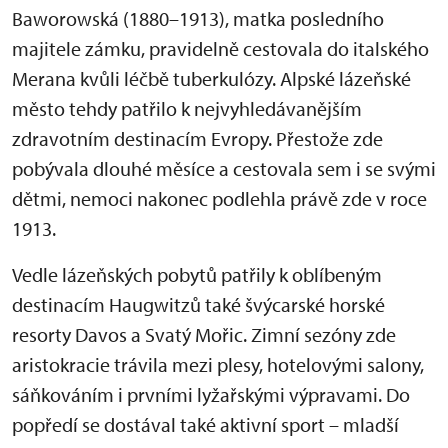
Baworowská (1880–1913), matka posledního
majitele zámku, pravidelně cestovala do italského
Merana kvůli léčbě tuberkulózy. Alpské lázeňské
město tehdy patřilo k nejvyhledávanějším
zdravotním destinacím Evropy. Přestože zde
pobývala dlouhé měsíce a cestovala sem i se svými
dětmi, nemoci nakonec podlehla právě zde v roce
1913.
Vedle lázeňských pobytů patřily k oblíbeným
destinacím Haugwitzů také švýcarské horské
resorty Davos a Svatý Mořic. Zimní sezóny zde
aristokracie trávila mezi plesy, hotelovými salony,
sáňkováním i prvními lyžařskými výpravami. Do
popředí se dostával také aktivní sport – mladší