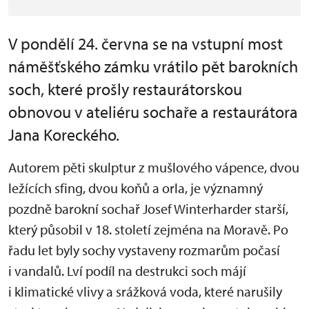
V pondělí 24. června se na vstupní most
náměšťského zámku vrátilo pět barokních
soch, které prošly restaurátorskou
obnovou v ateliéru sochaře a restaurátora
Jana Koreckého.
Autorem pěti skulptur z mušlového vápence, dvou
ležících sfing, dvou koňů a orla, je významný
pozdně barokní sochař Josef Winterharder starší,
který působil v 18. století zejména na Moravě. Po
řadu let byly sochy vystaveny rozmarům počasí
i vandalů. Lví podíl na destrukci soch májí
i klimatické vlivy a srážková voda, které narušily