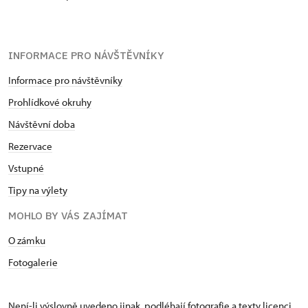
INFORMACE PRO NÁVŠTĚVNÍKY
Informace pro návštěvníky
Prohlídkové okruhy
Návštěvní doba
Rezervace
Vstupné
Tipy na výlety
MOHLO BY VÁS ZAJÍMAT
O zámku
Fotogalerie
Není-li výslovně uvedeno jinak, podléhají fotografie a texty
licenci