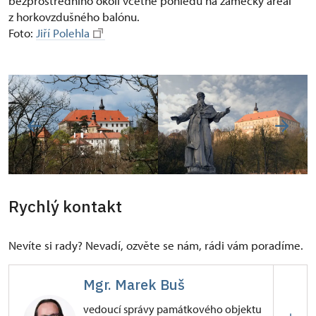
bezprostředního okolí včetně pohledu na zámecký areál
z horkovzdušného balónu.
Foto:
Jiří Polehla
Rychlý kontakt
Nevíte si rady? Nevadí, ozvěte se nám, rádi vám poradíme.
Mgr. Marek Buš
vedoucí správy památkového objektu