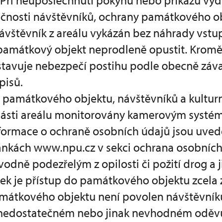
Při neuposlechnutí pokynu nebo příkazu vy
čnosti návštěvníků, ochrany památkového ob
návštěvník z areálu vykázán bez náhrady vstu
 památkový objekt neprodleně opustit. Kromě
stavuje nebezpečí postihu podle obecně záv
pisů.
u památkového objektu, návštěvníků a kultur
části areálu monitorovány kamerovým systé
ormace o ochraně osobních údajů jsou uved
nkách www.npu.cz v sekci ochrana osobních
dně podezřelým z opilosti či požití drog a 
k je přístup do památkového objektu zcela 
amátkového objektu není povolen návštěvník
nedostatečném nebo jinak nevhodném oděvu