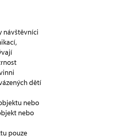
y návštěvníci
ikací,
vají
trnost
vinni
vázených dětí
objektu nebo
objekt nebo
ktu pouze