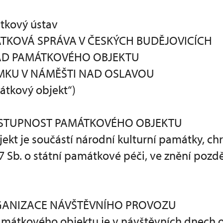
tkový ústav
TKOVÁ SPRÁVA V ČESKÝCH BUDĚJOVICÍCH
ÁD PAMÁTKOVÉHO OBJEKTU
MKU V NÁMĚŠTI NAD OSLAVOU
átkový objekt“)
PŘÍSTUPNOST PAMÁTKOVÉHO OBJEKTU
ekt je součástí národní kulturní památky, ch
7 Sb. o státní památkové péči, ve znění pozdě
ORGANIZACE NÁVŠTĚVNÍHO PROVOZU
amátkového objektu je v návštěvních dnech 