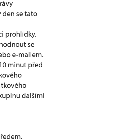
rávy
 den se tato
i prohlídky.
ohodnout se
nebo e-mailem.
 10 minut před
tkového
mátkového
kupinu dalšími
předem.