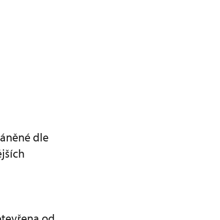
ráněné dle
jších
otevřena od