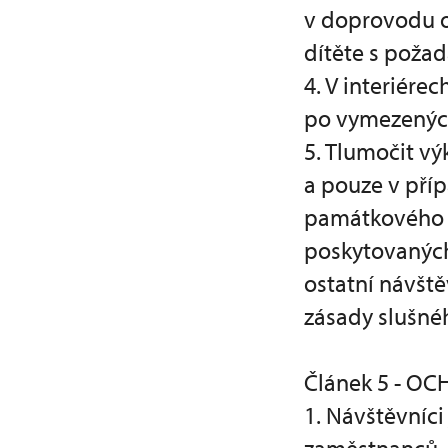
v doprovodu os
dítěte s poža
4. V interiér
po vymezených
5. Tlumočit v
a pouze v příp
památkového o
poskytovaných 
ostatní návště
zásady slušné
Článek 5 - O
1. Návštěvníc