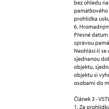
bez ohledu na
památkového o
prohlídka usk
6. Hromadným s
Přesné datum 
správou památ
Neohlásí-li se
sjednanou dob
objektu, sjed
objektu si vy
osobami do ma
Článek 3 - VS
1. Za prohlíd