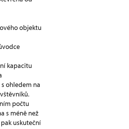
kového objektu
růvodce
lní kapacitu
a
a s ohledem na
vštěvníků.
lním počtu
na s méně než
e pak uskuteční