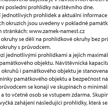
ní poslední prohlídky návštěvního dne.
í jednotlivých prohlídek a aktuální informace
ch okruzích jsou uvedeny v pokladně památ
h stránkách: www.zamek-namest.cz
é okruhy se dělí na prohlídkové okruhy bez p
 okruhy s průvodcem.
ezi jednotlivými prohlídkami a jejich maximá
 památkového objektu. Návštěvnická kapacit
 okruhů i památkového objektu je stanoven
ínky památkového objektu a bezpečnost ná
s průvodcem se konají ve skupinách o minimá
, a to včetně osob se vstupem zdarma. Skupi
vyčká zahájení následující prohlídky, která s