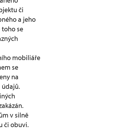
daného
jektu či
pného a jeho
 toho se
azných
ního mobiliáře
mem se
eny na
 údajů.
jiných
zakázán.
ům v silně
 či obuvi.