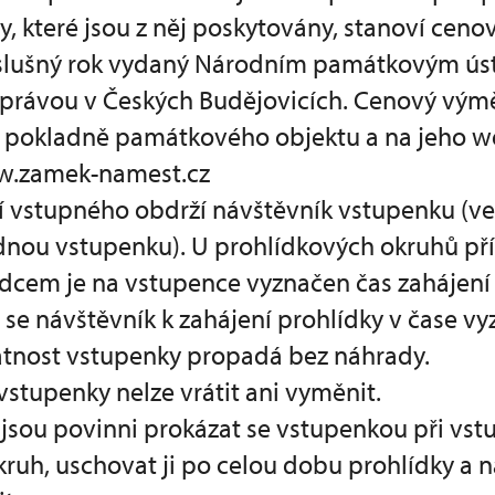
y, které jsou z něj poskytovány, stanoví cen
íslušný rok vydaný Národním památkovým ú
rávou v Českých Budějovicích. Cenový výmě
v pokladně památkového objektu a na jeho 
w.zamek-namest.cz
ní vstupného obdrží návštěvník vstupenku (v
nou vstupenku). U prohlídkových okruhů př
dcem je na vstupence vyznačen čas zahájení 
i se návštěvník k zahájení prohlídky v čase 
atnost vstupenky propadá bez náhrady.
stupenky nelze vrátit ani vyměnit.
 jsou povinni prokázat se vstupenkou při vst
ruh, uschovat ji po celou dobu prohlídky a n