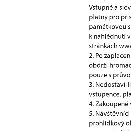
Vstupné a slev
platný pro př
památkovou sp
k nahlédnutí 
stránkách ww
2. Po zaplace
obdrží hromad
pouze s průvo
3. Nedostaví-l
vstupence, pl
4. Zakoupené v
5. Návštěvníci
prohlídkový ok