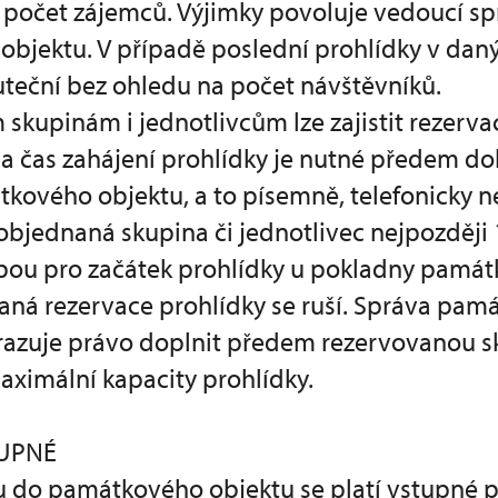
 počet zájemců. Výjimky povoluje vedoucí sp
bjektu. V případě poslední prohlídky v daný
uteční bez ohledu na počet návštěvníků.
kupinám i jednotlivcům lze zajistit rezervac
a čas zahájení prohlídky je nutné předem d
kového objektu, a to písemně, telefonicky 
 objednaná skupina či jednotlivec nejpozději
ou pro začátek prohlídky u pokladny pamá
naná rezervace prohlídky se ruší. Správa pa
hrazuje právo doplnit předem rezervovanou s
ximální kapacity prohlídky.
TUPNÉ
ku do památkového objektu se platí vstupné 