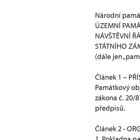
Národní pamá
ÚZEMNÍ PAMÁ
NÁVŠTĚVNÍ Ř
STÁTNÍHO ZÁ
(dále jen „pam
Článek 1 – 
Památkový obj
zákona č. 20/8
předpisů.
Článek 2 - 
1. Pokladna p