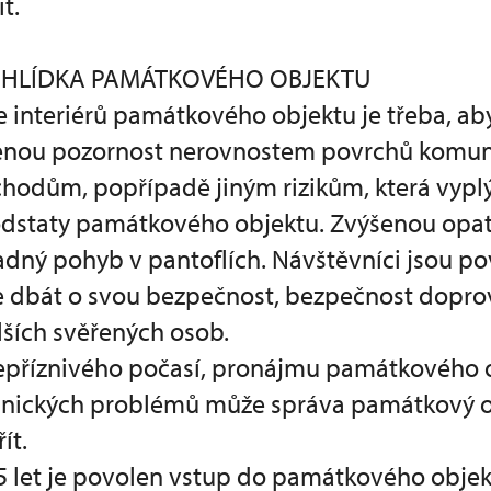
t.
PROHLÍDKA PAMÁTKOVÉHO OBJEKTU
ce interiérů památkového objektu je třeba, ab
enou pozornost nerovnostem povrchů komun
hodům, popřípadě jiným rizikům, která vyplý
podstaty památkového objektu. Zvýšenou opa
adný pohyb v pantoflích. Návštěvníci jsou po
ře dbát o svou bezpečnost, bezpečnost dopro
lších svěřených osob.
epříznivého počasí, pronájmu památkového 
chnických problémů může správa památkový 
ít.
5 let je povolen vstup do památkového obje