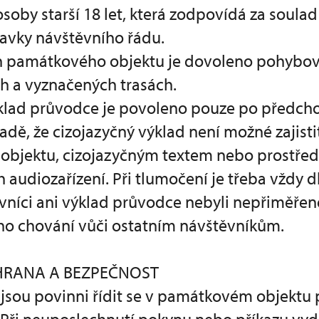
oby starší 18 let, která zodpovídá za soula
davky návštěvního řádu.
ech památkového objektu je dovoleno pohybov
 a vyznačených trasách.
ýklad průvodce je povoleno pouze po předch
adě, že cizojazyčný výklad není možné zajis
bjektu, cizojazyčným textem nebo prostřed
audiozařízení. Při tlumočení je třeba vždy d
vníci ani výklad průvodce nebyli nepřiměřen
ho chování vůči ostatním návštěvníkům.
CHRANA A BEZPEČNOST
i jsou povinni řídit se v památkovém objektu