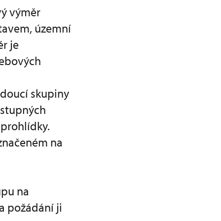
ový výměr
stavem, územní
r je
webových
edoucí skupiny
ístupných
prohlídky.
vyznačeném na
upu na
a požádání ji