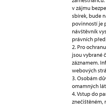
zaměstnanců. 
v zájmu bezpe
sbírek, bude 
povinností je
návštěvník vy
právních před
2. Pro ochran
jsou vybrané 
záznamem. Inf
webových strá
3. Osobám důvo
omamných láte
4. Vstup do p
znečištěném, 