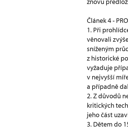
znovu předloži
Článek 4 - 
1. Při prohlíd
věnovali zvýš
sníženým průc
z historické 
vyžaduje příp
v nejvyšší mí
a případně da
2. Z důvodů n
kritických te
jeho část uzavř
3. Dětem do 1