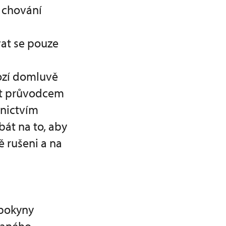
d chování
at se pouze
ozí domluvě
tit průvodcem
nictvím
bát na to, aby
ě rušeni a na
 pokyny