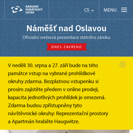
MENU
CS
Náměšť nad Oslavou
oficiální webová prezentace státního zámku
DNES ZAVŘENO
V neděli 30. srpna a 27. září bude na této
Náměšť nad Oslavou
O zámku
Hudební historie zámku
památce vstup na vybrané prohlídkové
okruhy zdarma. Bezplatnou vstupenku si
Hudební historie zámku
prosím zajistěte předem v online prodeji,
kapacita jednotlivých prohlídek je omezená.
Bohatá hudební historie i současnost náměšťského
Zdarma budou zpřístupněny tyto
zámku. Zámku, na němž je hudba skutečně doma.
návštěvnické okruhy: Reprezentační prostory
a Apartmán hraběte Haugwitze.