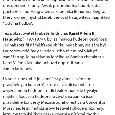
obsazení své kapely. Avšak pozoruhodná hudební díla
pocházela i od Haugwitzova kapelníka Bohumíra Riegra,
který kromě jiných skladeb věnoval Haugwitzovi například
"Ódu na hudbu".
Též pokračovatel hraběte Jindřicha,
Karel Vilém II.
Haugwitz
(1797-1874), byl zajímavou hudební osobností.
Jednak rozšířil náměšťskou sbírku hudebnin, ale sám byl
i autorem celé řady skladeb. Jeho zájem byl však již
zaměřen spíše na skladby lehčího salónního charakteru.
Karel Vilém však také bohužel dopustil zánik
zámecké kapely.
I v současné době je náměšťský zámek svědkem
pravidelných koncertů, které navazují na bohatou
a významnou hudební tradici založenou zde bývalými
majiteli. Součástí hudebního života na zámku jsou
pravidelné koncerty Mezinárodního festivalu Concentus
Moraviae, letní multižánrový festival Folkové prázdniny,
letní mistrovská škola české operní a písňové tvorby