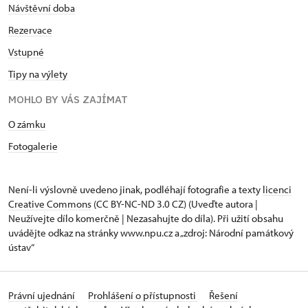
Návštěvní doba
Rezervace
Vstupné
Tipy na výlety
MOHLO BY VÁS ZAJÍMAT
O zámku
Fotogalerie
Není-li výslovně uvedeno jinak, podléhají fotografie a texty
licenci
Creative Commons
(CC BY-NC-ND 3.0 CZ) (Uveďte autora |
Neužívejte dílo komerčně | Nezasahujte do díla). Při užití obsahu
uvádějte odkaz na stránky www.npu.cz a „zdroj: Národní památkový
ústav“
Právní ujednání
Prohlášení o přístupnosti
Řešení