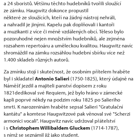
a 24 sboristů. Většinu těchto hudebníků tvořili sloužící
ze zámku. Haugwitz dokonce propustil
některé ze sloužících, kteří na žádný nástroj nehráli,
a nahradil je jinými. Kapelu pak doplňovali i kantoři
a muzikanti z více či méně vzdálených obcí. Těleso bylo
pozoruhodné nejen množstvím hudebníků, ale zejména
rozsahem repertoáru a uměleckou kvalitou. Haugwitz navíc
shromáždil na zámku rozsáhlou hudební sbírku více než
1.400 skladeb různých autorů.
Za zmínku stojí i skutečnost, že osobním přítelem hraběte
byl i skladatel
Antonio Salieri
(1750-1825), který údajně na
Náměšť jezdil a majiteli panství dopisem z roku
1821dedikoval své Requiem, jež bylo hráno v zámecké
kapli poprvé někdy na podzim roku 1825 po Salieriho
smrti. K narozeninám hraběte sepsal Salieri "Gratulační
kantátu" a komtese Haugwitzové pak věnoval své "Scherzi
armonici vocali". Haugwitz navíc udržoval přátelství
i s
Christophem Willibaldem Gluckem
(1714-1787),
s nímž se seznámil již jako student.