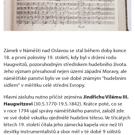
Zámek v Náměšti nad Oslavou se stal během doby konce
18. a první poloviny 19. století, kdy byl v držení rodu
Haugwitzů, pozoruhodným střediskem hudebního života.
Jeho význam přesahoval nejen území západní Moravy, ale
náměšťské panství bylo ve své době známým "hudebním
sídlem" v měřítku celé střední Evropy.
Hlavní zásluhu nutno přičíst zejména
Jindřichu Vilému III.
Haugwitzovi
(30.5.1770-19.5.1842). Krátce poté, co se
v roce 1794 ujal správy náměšťského panství, založil zde
ve své době vskutku ojedinělé hudební těleso. Ve třicátých
létech 19. století čítala jeho zámecká kapela více než tři
desítky instrumentalistů a sbor měl v té době 9 sólistů