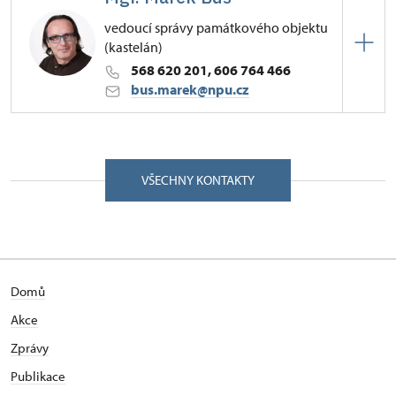
vedoucí správy památkového objektu
(kastelán)
568 620 201, 606 764 466
bus.marek@npu.cz
ÚPS v Českých Budějovicích
Zámek 1/, Náměšť nad Oslavou 67571
VŠECHNY KONTAKTY
Vystudoval Teologickou fakultu Univerzity Karlovy v
Praze. V letech 1991–2001 působil jako ředitel
Městského kulturního střediska v Třebíči.
Kastelánem zámku v Náměšti nad Oslavou byl
jmenován od 1. března 2001. Soukromě studoval
Domů
hru na varhany, od roku 1982 působí jako varhaník
Baziliky sv. Prokopa v Třebíči, pravidelně koncertuje
Akce
na různých místech České republiky i v zahraničí
Zprávy
(Rakousko, Německo, Slovensko). V létech 2004 a
2005 soukromě studoval u prof. Rudolfa Pečmana z
Publikace
Filozofické fakulty Masarykovy univerzity v Brně