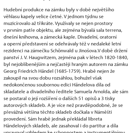
Hudební produkce na zámku byly v době největšího
věhlasu kapely velice četné. V jednom týdnu se
muzicírovalo až třikráte. Využívaly se nejen prostory
v prvním patře objektu, ale zejména bývalá sala terrena,
dnešní knihovna, a zámecká kaple. Divadelní, oratorní
a operní představení se odehrávaly též v nedaleké letní
rezidenci na zámečku Schönwald u Jinošova.V době držení
panství J. V. Haugwitzem, zejména pak v létech 1820-1840,
byl nejoblíbenějším a nejčastěji hraným autorem na zámku
Georg Friedrich Händel (1685-1759). Hrabě nejen že
zakoupil na svou dobu rozsáhlou, bohužel však
nedokončenou soubornou edici Händelova díla od
skladatele a divadelního ředitele Samuela Arnolda, ale sám
se postaral o její rozšíření o dalších 51 opisů a 3 tisky
autorových skladeb. A je více než pravděpodobné, že se
převážná většina těchto skladeb dočkala v Náměšti
provedení. Sám hrabě jednak překládal libreta
Händelových skladeb, ale zasahoval i do partitur a díla
upravoval vzhledem ke schopnostem a instrumentálnímu