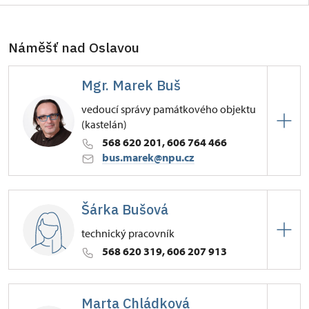
Náměšť nad Oslavou
Mgr. Marek Buš
vedoucí správy památkového objektu
(kastelán)
568 620 201, 606 764 466
bus.marek@npu.cz
Zámek Náměšť nad Oslavou
Šárka Bušová
Zámek 1/, Náměšť nad Oslavou
technický pracovník
568 620 319, 606 207 913
Zámek Náměšť nad Oslavou
Marta Chládková
Zámek 1/, Náměšť nad Oslavou