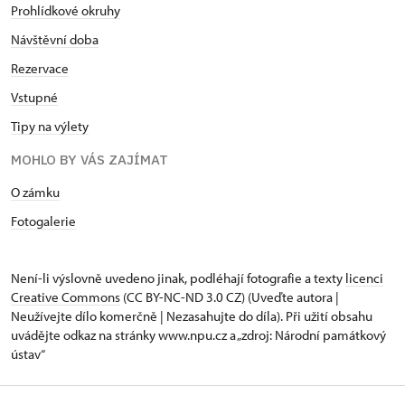
Prohlídkové okruhy
Návštěvní doba
Rezervace
Vstupné
Tipy na výlety
MOHLO BY VÁS ZAJÍMAT
O zámku
Fotogalerie
Není-li výslovně uvedeno jinak, podléhají fotografie a texty
licenci
Creative Commons
(CC BY-NC-ND 3.0 CZ) (Uveďte autora |
Neužívejte dílo komerčně | Nezasahujte do díla). Při užití obsahu
uvádějte odkaz na stránky www.npu.cz a „zdroj: Národní památkový
ústav“