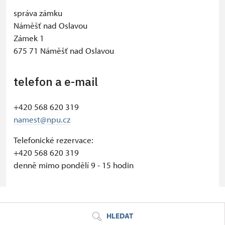
−
správa zámku
Náměšť nad Oslavou
Zámek 1
675 71 Náměšť nad Oslavou
telefon a e-mail
+420 568 620 319
namest@npu.cz
Telefonické rezervace:
+420 568 620 319
denně mimo pondělí 9 - 15 hodin
© Seznam.cz a.s. a další
HLEDAT