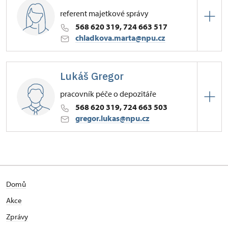
referent majetkové správy
568 620 319, 724 663 517
chladkova.marta@npu.cz
Zámek Velké Losiny
Lukáš Gregor
Zámek 1/, Náměšť nad Oslavou
pracovník péče o depozitáře
dílčí zástup kastelána
568 620 319, 724 663 503
gregor.lukas@npu.cz
Zámek Náměšť nad Oslavou
Zámek 1/, Náměšť nad Oslavou
Domů
Akce
Zprávy