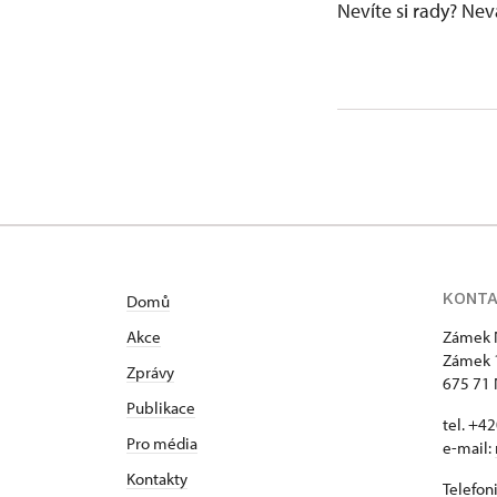
Nevíte si rady? Ne
KONT
Domů
Akce
Zámek 
Zámek 
Zprávy
675 71 
Publikace
tel. +4
Pro média
e-mail:
Kontakty
Telefon