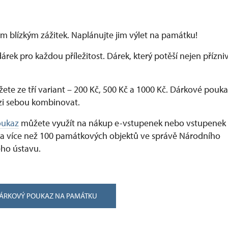
m blízkým zážitek. Naplánujte jim výlet na památku!
dárek pro každou příležitost. Dárek, který potěší nejen přízn
ete ze tří variant –⁠ 200 Kč, 500 Kč a 1000 Kč. Dárkové pouka
i sebou kombinovat.
oukaz
můžete využít na nákup e-vstupenek nebo vstupenek
a více než 100 památkových objektů ve správě Národního
ho ústavu.
DÁRKOVÝ POUKAZ NA PAMÁTKU