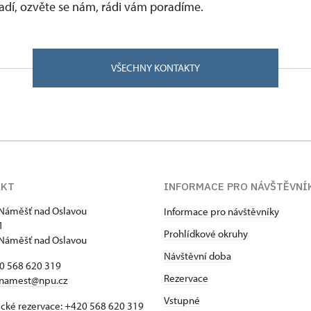
vadí, ozvěte se nám, rádi vám poradíme.
VŠECHNY KONTAKTY
AKT
INFORMACE PRO NÁVŠTĚVNÍ
Náměšť nad Oslavou
Informace pro návštěvníky
1
Prohlídkové okruhy
Náměšť nad Oslavou
Návštěvní doba
20 568 620 319
Rezervace
namest@npu.cz
Vstupné
ické rezervace: +420 568 620 319