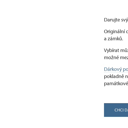
Darujte svý
Originální 
a zámků.
Vybírat můž
možné mez
Dárkový p
pokladně n
památkové
CHCI 