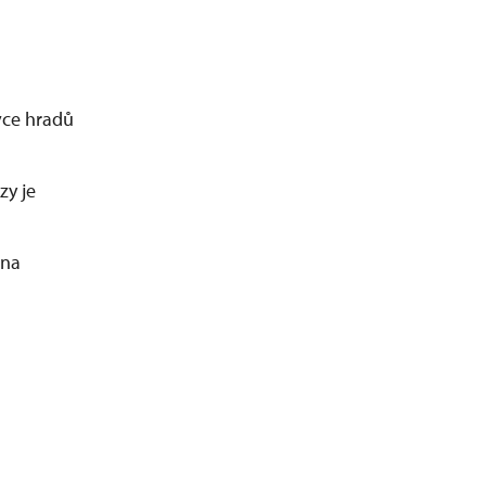
ivce hradů
zy je
 na